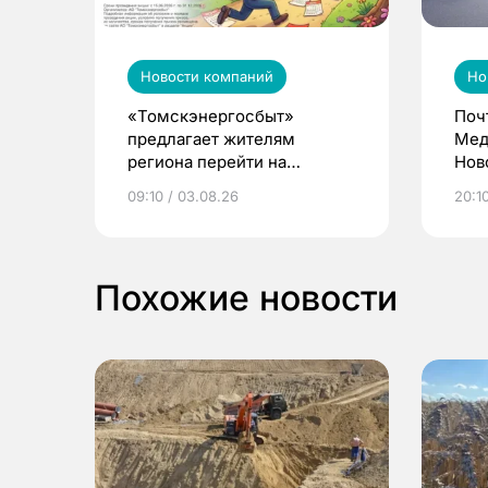
Новости компаний
Но
«Томскэнергосбыт»
Поч
предлагает жителям
Мед
региона перейти на
Нов
электронные квитанции и
про
09:10 / 03.08.26
20:10
выиграть призы
Похожие новости