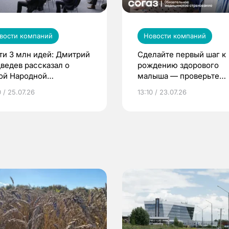
вости компаний
Новости компаний
ти 3 млн идей: Дмитрий
Сделайте первый шаг к
ведев рассказал о
рождению здорового
ой Народной
малыша — проверьте
грамме ЕР
репродуктивное здоров
 / 25.07.26
13:10 / 23.07.26
по ОМС!