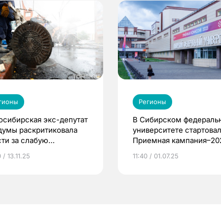
гионы
Регионы
осибирская экс-депутат
В Сибирском федераль
думы раскритиковала
университете стартова
сти за слабую
Приемная кампания–20
готовку к зиме
 / 13.11.25
11:40 / 01.07.25