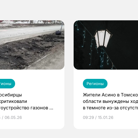
гионы
Регионы
осибирцы
Жители Асино в Томск
критиковали
области вынуждены ход
гоустройство газонов в
в темноте из-за отсутст
оде
фонарей
5 / 06.05.26
09:29 / 15.01.26