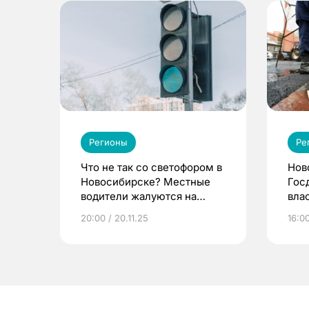
Регионы
Ре
Что не так со светофором в
Нов
Новосибирске? Местные
Гос
водители жалуются на
вла
дисбаланс
под
20:00 / 20.11.25
16:00