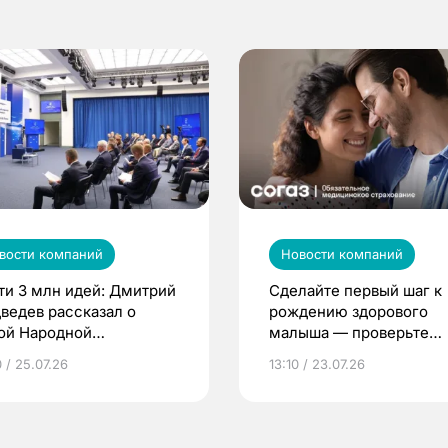
вости компаний
Новости компаний
ти 3 млн идей: Дмитрий
Сделайте первый шаг к
ведев рассказал о
рождению здорового
ой Народной
малыша — проверьте
грамме ЕР
репродуктивное здоров
 / 25.07.26
13:10 / 23.07.26
по ОМС!