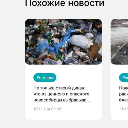
Похожие новости
Регионы
Ре
Не только старый диван:
Нов
что из ценного и опасного
рас
новосибирцы выбрасывают
бла
в мусорные баки
гор
17:32 / 14.05.26
21:2