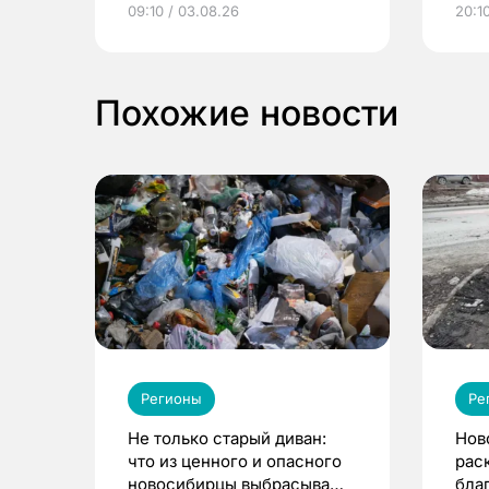
09:10 / 03.08.26
20:10
выиграть призы
Похожие новости
Регионы
Ре
Не только старый диван:
Нов
что из ценного и опасного
рас
новосибирцы выбрасывают
бла