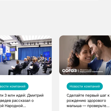
вости компаний
Новости компаний
ти 3 млн идей: Дмитрий
Сделайте первый шаг к
ведев рассказал о
рождению здорового
ой Народной
малыша — проверьте
грамме ЕР
репродуктивное здоров