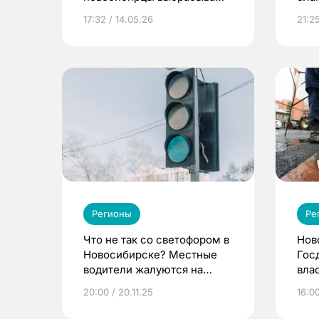
в мусорные баки
гор
17:32 / 14.05.26
21:2
Регионы
Ре
Что не так со светофором в
Нов
Новосибирске? Местные
Гос
водители жалуются на
вла
дисбаланс
под
20:00 / 20.11.25
16:00