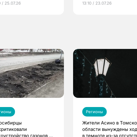
 / 25.07.26
13:10 / 23.07.26
по ОМС!
гионы
Регионы
осибирцы
Жители Асино в Томск
критиковали
области вынуждены ход
гоустройство газонов в
в темноте из-за отсутст