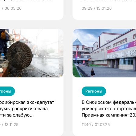
оде
фонарей
5 / 06.05.26
09:29 / 15.01.26
гионы
Регионы
осибирская экс-депутат
В Сибирском федераль
думы раскритиковала
университете стартова
сти за слабую
Приемная кампания–20
готовку к зиме
 / 13.11.25
11:40 / 01.07.25