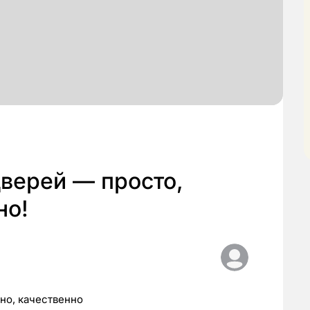
верей — просто,
но!
но, качественно