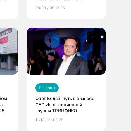
ликвидацию лесных
08:00 / 05.12.25
пожаров
Регионы
ном
Олег Белай: путь в бизнесе
ла
CEO Инвестиционной
25
группы ТРИНФИКО
19:10 / 21.06.25