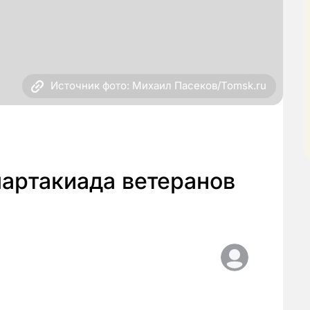
Источник фото: Михаил Пасеков/Tomsk.ru
партакиада ветеранов