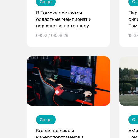
Спорт
Сп
В Томске состоятся
Пер
областные Чемпионат и
сиб
первенство по теннису
Том
09:02 / 08.08.26
15:37
Спорт
Сп
Более половины
«Ма
киберспортсменов в
Том