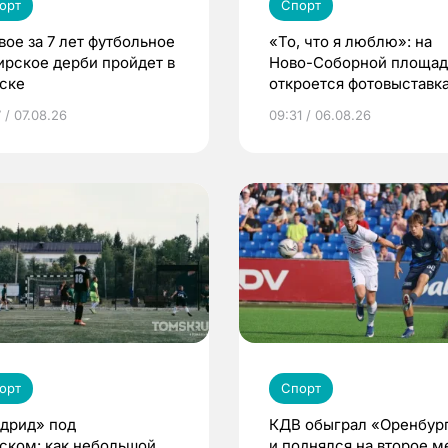
орт
Спорт
вое за 7 лет футбольное
«То, что я люблю»: на
ирское дерби пройдет в
Ново-Соборной площа
ске
откроется фотовыставка
еде и людях
 / 07.08.26
09:31 / 06.08.26
орт
Спорт
дрид» под
КДВ обыграл «Оренбур
ском: как небольшой
и поднялся на второе м