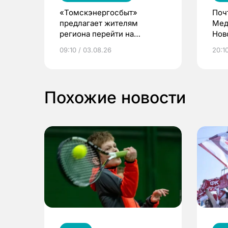
«Томскэнергосбыт»
Поч
предлагает жителям
Мед
региона перейти на
Нов
электронные квитанции и
про
09:10 / 03.08.26
20:10
выиграть призы
Похожие новости