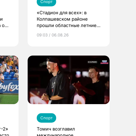
Спорт
«Стадион для всех»: в
ди
Колпашевском районе
 о
прошли областные летние
сельские игры
09:03 / 06.08.26
Спорт
г-2»
Томич возглавил
есто
международное