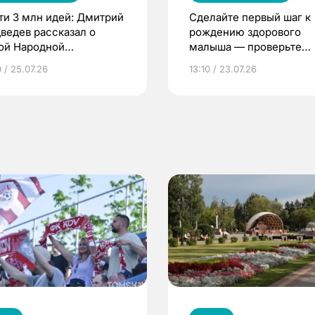
ти 3 млн идей: Дмитрий
Сделайте первый шаг к
ведев рассказал о
рождению здорового
ой Народной
малыша — проверьте
грамме ЕР
репродуктивное здоров
 / 25.07.26
13:10 / 23.07.26
по ОМС!