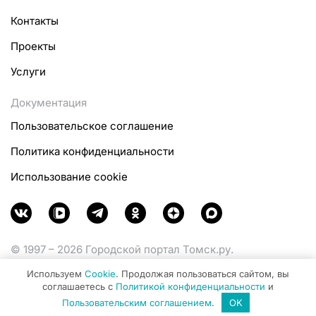
Контакты
Проекты
Услуги
Документация
Пользовательское соглашение
Политика конфиденциальности
Использование cookie
© 1997 – 2026 Городской портал Томск.ру.
Функционирует при финансовой поддержке
Используем
Cookie
. Продолжая пользоваться сайтом, вы
Министерства цифрового развития, связи и массовых
соглашаетесь с
Политикой конфиденциальности
и
коммуникаций Российской Федерации.
Пользовательским соглашением
.
OK