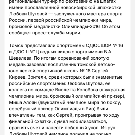
региональный турнир по фехтованию на шпагах
имени прославленной новосибирской шпажистки
Любови Шутовой — заслуженного мастера спорта
России, первой российской чемпионки мира,
бронзовой медалистки Олимпиады-2016. Об этом
сообщает пресс-служба мэрии.
Томск представляли спортсмены СДЮСШОР № 16
и ДЮСШ УСЦ водных видов спорта имени В.А.
Шевелева. По итогам соревнований золотую
медаль завоевал воспитанник томской детско-
юношеской спортивной школы № 16 Сергей
Киреев. Зрители, среди которых были знаменитые
российские спортсмены: Любовь Шутова
,
ее
коллега по команде Виолетта Колобова
(двукратная
чемпионка мира, бронзовый олимпийский призер),
Миша Алоян
(двукратный чемпион мира по боксу,
серебряный призер Олимпиады в Рио) были
впечатлены тем, как Сергей
,
проигрывая по ходу
финальной схватки, сумел мобилизоваться,
сравнять счет и нанести победный укол. Из рук
Любови Шутовой чемпион получил не только