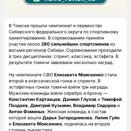
В Томске прошли чемпионат и первенство
Сибирского федерального округа по спортивному
ориентированию. В соревнованиях приняли
участие около
280 сильнейших спортсменов
из
восьми регионов Сибири. Соревнования проходили
в трех дисциплинах: спринт, классика, эстафета. В
результате томичи завоевали несколько наград.
На чемпионате СФО
Елизавета Моисеенко
стала
второй в классической гонке и спринте. В
эстафетных гонках томичи взяли три награды.
Мужские команды взяли серебро и бронзу —
Константин Картавцев
,
Даниил Глухов
и
Тимофей
Поздеев
,
Дмитрий Кузьмин
,
Владимир Сидоров
и
Антон Фоминых
. Женская команда, в состав
которой вошли
Дарья Загородникова
,
Лилия Гуйо
и
Елизавета Моисеенко
, поднялась на вторую
ступень пьедестала.