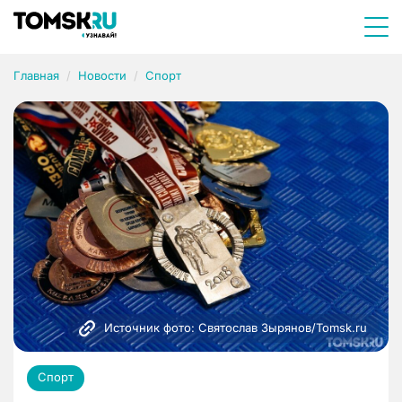
Главная
Новости
Спорт
Источник фото: Святослав Зырянов/Tomsk.ru
Спорт