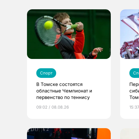
Спорт
Сп
В Томске состоятся
Пер
областные Чемпионат и
сиб
первенство по теннису
Том
09:02 / 08.08.26
15:37