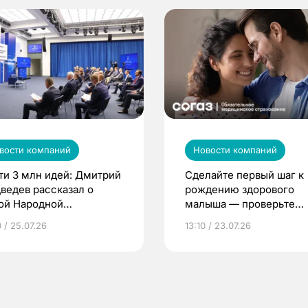
вости компаний
Новости компаний
ти 3 млн идей: Дмитрий
Сделайте первый шаг к
ведев рассказал о
рождению здорового
ой Народной
малыша — проверьте
грамме ЕР
репродуктивное здоров
 / 25.07.26
13:10 / 23.07.26
по ОМС!