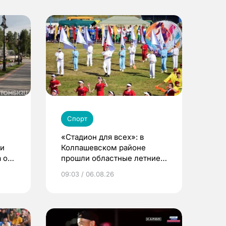
Спорт
«Стадион для всех»: в
ди
Колпашевском районе
 о
прошли областные летние
сельские игры
09:03 / 06.08.26