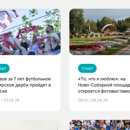
орт
Спорт
вое за 7 лет футбольное
«То, что я люблю»: на
ирское дерби пройдет в
Ново-Соборной площа
ске
откроется фотовыставка
еде и людях
 / 07.08.26
09:31 / 06.08.26