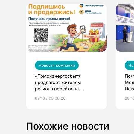
Новости компаний
Но
«Томскэнергосбыт»
Поч
предлагает жителям
Мед
региона перейти на
Нов
электронные квитанции и
про
09:10 / 03.08.26
20:10
выиграть призы
Похожие новости