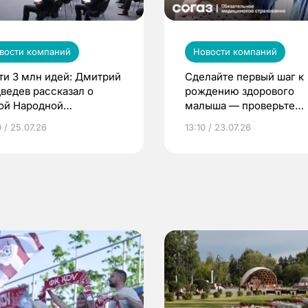
вости компаний
Новости компаний
ти 3 млн идей: Дмитрий
Сделайте первый шаг к
ведев рассказал о
рождению здорового
ой Народной
малыша — проверьте
грамме ЕР
репродуктивное здоров
 / 25.07.26
13:10 / 23.07.26
по ОМС!