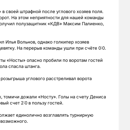
 в своей штрафной после углового хозяев поля.
орот. На этом неприятности для нашей команды
 получил полузащитник «КДВ» Максим Палиенко,
ил Илья Вольнов, однако голкипер хозяев
вятку. На перерыв команды ушли при счёте 0:0.
сты «Носты» опасно пробили по воротам гостей
ола спасла штанга.
 розыгрыша углового расстреливал ворота
ах, томичи дожали «Носту». Голы на счету Дениса
ый счет 2:0 в пользу гостей.
олжает единолично возглавлять турнирную
1 возможного.