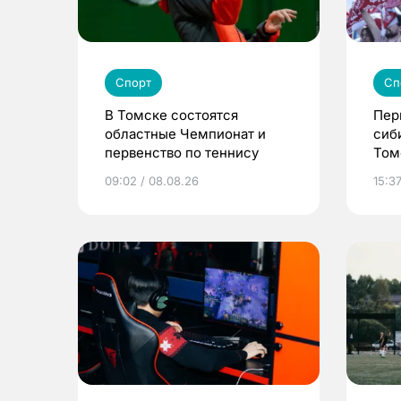
Спорт
Сп
В Томске состоятся
Пер
областные Чемпионат и
сиб
первенство по теннису
Том
09:02 / 08.08.26
15:37