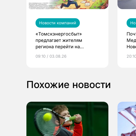
Новости компаний
Но
«Томскэнергосбыт»
Поч
предлагает жителям
Мед
региона перейти на
Нов
электронные квитанции и
про
09:10 / 03.08.26
20:10
выиграть призы
Похожие новости