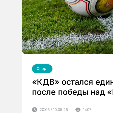
Спорт
«КДВ» остался еди
после победы над «
20:06 / 10.05.26
1407