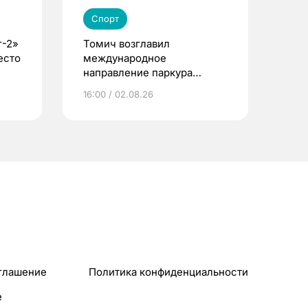
Спорт
г-2»
Томич возглавил
есто
международное
направление паркура
премии «КАРДО»
16:00 / 02.08.26
глашение
Политика конфиденциальности
e