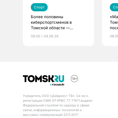
Спорт
Сп
Более половины
«Ма
киберспортсменов в
Том
Томской области —
пос
девушки и женщины
дет
09:00 / 04.08.26
08:0
Учредитель ООО «Дайджест ТВ». Св-во о
регистрации СМИ ЭЛ №ФС 77-71671 выдано
Федеральной службой по надзору в сфере
связи, информационных технологий и
массовых коммуникаций 23.11.2017