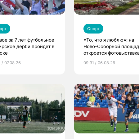
орт
Спорт
вое за 7 лет футбольное
«То, что я люблю»: на
ирское дерби пройдет в
Ново-Соборной площа
ске
откроется фотовыставка
еде и людях
 / 07.08.26
09:31 / 06.08.26