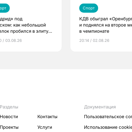
орт
Спорт
дрид» под
КДВ обыграл «Оренбур
ском: как небольшой
и поднялся на второе м
елок пробился в элиту
в чемпионате
ского футбола
0 / 03.08.26
20:14 / 02.08.26
Разделы
Документация
Новости
Контакты
Пользовательское со
Проекты
Услуги
Использование cooki