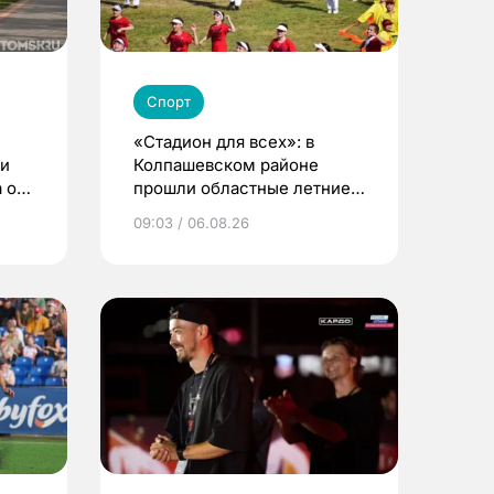
Спорт
«Стадион для всех»: в
ди
Колпашевском районе
 о
прошли областные летние
сельские игры
09:03 / 06.08.26