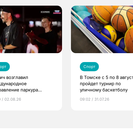
орт
Спорт
ич возглавил
В Томске с 5 по 8 авгус
дународное
пройдет турнир по
равление паркура
уличному баскетболу
мии «КАРДО»
0 / 02.08.26
09:02 / 31.07.26