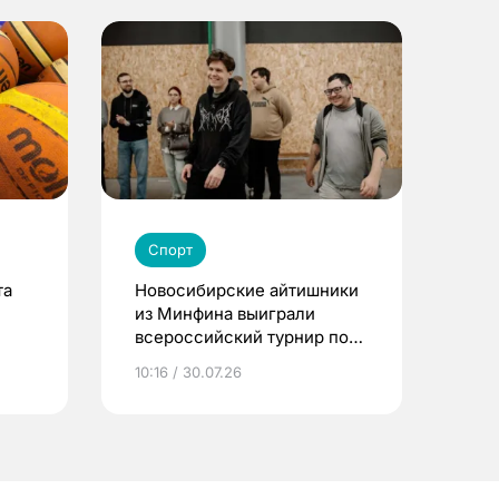
Спорт
та
Новосибирские айтишники
из Минфина выиграли
всероссийский турнир по
Counter-Strike 2
10:16 / 30.07.26