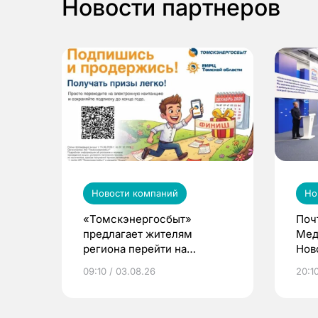
Новости партнеров
Новости компаний
Но
«Томскэнергосбыт»
Поч
предлагает жителям
Мед
региона перейти на
Нов
электронные квитанции и
про
09:10 / 03.08.26
20:10
выиграть призы