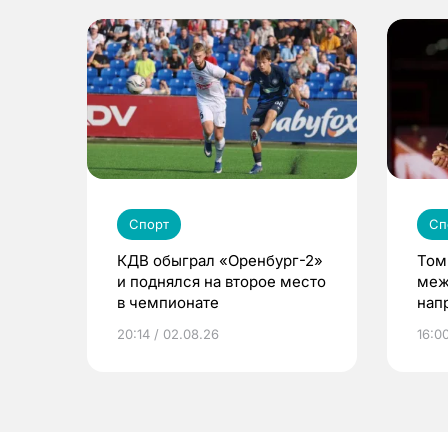
Спорт
Сп
КДВ обыграл «Оренбург-2»
Том
и поднялся на второе место
меж
в чемпионате
нап
пре
20:14 / 02.08.26
16:0