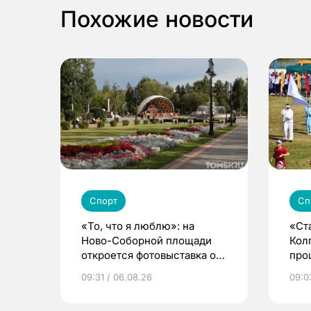
Похожие новости
Спорт
Сп
«То, что я люблю»: на
«Ст
Ново-Соборной площади
Кол
откроется фотовыставка о
про
еде и людях
сел
09:31 / 06.08.26
09:0