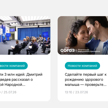
вости компаний
Новости компаний
ти 3 млн идей: Дмитрий
Сделайте первый шаг к
ведев рассказал о
рождению здорового
ой Народной
малыша — проверьте
грамме ЕР
репродуктивное здоров
 / 25.07.26
13:10 / 23.07.26
по ОМС!