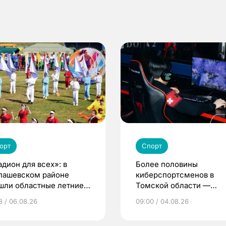
орт
Спорт
адион для всех»: в
Более половины
пашевском районе
киберспортсменов в
шли областные летние
Томской области —
ьские игры
девушки и женщины
3 / 06.08.26
09:00 / 04.08.26