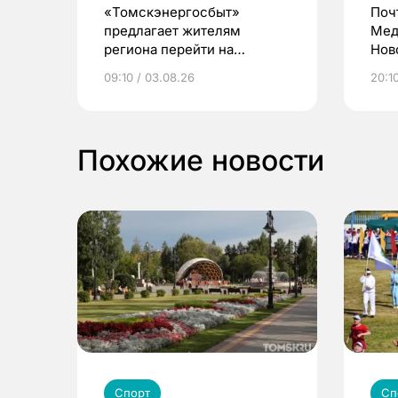
«Томскэнергосбыт»
Поч
предлагает жителям
Мед
региона перейти на
Нов
электронные квитанции и
про
09:10 / 03.08.26
20:10
выиграть призы
Похожие новости
Спорт
Сп