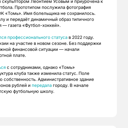
 скульптором Леонтием Усовым и приурочена к
тбола. Прототипом послужила фотография
 ФК «Томь». Имя болельщика не сохранилось.
олу и передаёт динамичный образ типичного
я — газета «Футбол-хоккей».
ся профессионального статуса
в 2022 году.
нзии на участие в новом сезоне. Без поддержки
ожной финансовой ситуации — начали
ботной плате.
ься
с сотрудниками, однако «Томь»
ктура клуба также изменила статус. Поле
ю собственность. Административное здание
ионов рублей и
передала
городу. В начале
тскую футбольную школу.