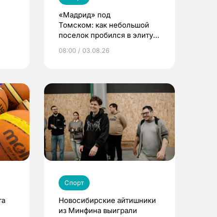
«Мадрид» под
Томском: как небольшой
поселок пробился в элиту
детского футбола
08:00 / 03.08.26
Спорт
та
Новосибирские айтишники
из Минфина выиграли