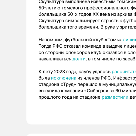
Скульптура выполнена известным томским
50-летию томского профессионального фу
болельщика 50-х годов XX века из архива
Скульптура символизирует страсть к футб
болельщика того времени. В руке у зрител
Напомним, футбольный клуб «Томь»
лишил
Тогда РФС отказал команде в выдаче лице
со стороны спонсоров клуб оказался в сл
накапливаться
долги
, в том числе по зара
К лету 2023 года, клубу удалось
рассчитат
была
исключена
из членов РФС. Инфрастру
стадиона «Труд» перешло в муниципальну
выкупила компания «Сибагро» за 60 милл
прошлого года на стадионе
разместили
де