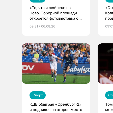
«То, что я люблю»: на
«Ст
Ново-Соборной площади
Кол
откроется фотовыставка о
про
еде и людях
сел
09:31 / 06.08.26
09:0
Спорт
Сп
КДВ обыграл «Оренбург-2»
Том
и поднялся на второе место
меж