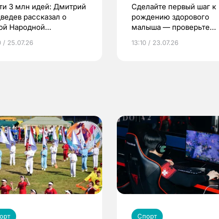
ти 3 млн идей: Дмитрий
Сделайте первый шаг к
ведев рассказал о
рождению здорового
ой Народной
малыша — проверьте
грамме ЕР
репродуктивное здоров
 / 25.07.26
13:10 / 23.07.26
по ОМС!
орт
Спорт