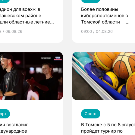
адион для всех»: в
Более половины
пашевском районе
киберспортсменов в
шли областные летние
Томской области —
ьские игры
девушки и женщины
3 / 06.08.26
09:00 / 04.08.26
орт
Спорт
ич возглавил
В Томске с 5 по 8 авгус
дународное
пройдет турнир по