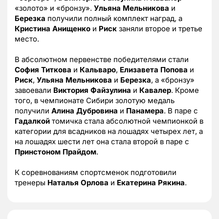
«золото» и «бронзу».
Ульяна Мельникова
и
Березка
получили полный комплект наград, а
Кристина Анищенко
и
Риск
заняли второе и третье
место.
В абсолютном первенстве победителями стали
София Титкова
и
Кальваро
,
Елизавета
Попова
и
Риск
,
Ульяна
Мельникова
и
Березка
, а «бронзу»
завоевали
Виктория Файзулина
и
Кавалер
. Кроме
того, в чемпионате Сибири золотую медаль
получили
Алина Дубровина
и
Панамера
. В паре с
Гадалкой
томичка стала абсолютной чемпионкой в
категории для всадников на лошадях четырех лет, а
на лошадях шести лет она стала второй в паре с
Принстоном Прайдом
.
К соревнованиям спортсменок подготовили
тренеры
Наталья Орлова
и
Екатерина Рякина
.