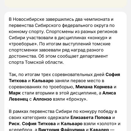
В Новосибирске завершились два чемпионата и
первенства Сибирского федерального округа по
конному спорту. Спортсмены из разных регионов
Сибири участвовали в дисциплинах «конкур» и
«троеборье». По итогам выступлений томские
спортсменки завоевали ряд наград разного
достоинства. Об этом сообщает департамент
спорта Томской области.
Так, по итогам трех соревновательных дней
София
Титкова
и
Кальваро
заняли первое место в
соревнованиях по троеборью,
Милана Корнева
и
Марк
стали вторыми в этой дисциплине, а
Алиса
Левенец
с
Аллонзо
взяли «бронзу».
В рамках первенства Сибири по конкуру победу в
своих категориях одержали
Елизавета Попова
и
Риск
.
София Титкова
и
Кальваро
взяли «золото» и
«серебро», а
Виктория
Файзулина
и
Кавалер
—