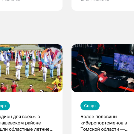
по ОМС!
орт
Спорт
адион для всех»: в
Более половины
пашевском районе
киберспортсменов в
шли областные летние
Томской области —