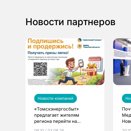
Новости партнеров
Новости компаний
Но
«Томскэнергосбыт»
Поч
предлагает жителям
Мед
региона перейти на
Нов
электронные квитанции и
про
09:10 / 03.08.26
20:10