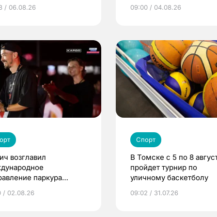
ьские игры
девушки и женщины
3 / 06.08.26
09:00 / 04.08.26
орт
Спорт
ич возглавил
В Томске с 5 по 8 авгус
дународное
пройдет турнир по
равление паркура
уличному баскетболу
мии «КАРДО»
0 / 02.08.26
09:02 / 31.07.26