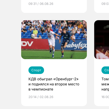
еде и людях
сел
09:31 / 06.08.26
09:0
Спорт
Сп
КДВ обыграл «Оренбург-2»
Том
и поднялся на второе место
меж
в чемпионате
нап
пре
20:14 / 02.08.26
16:0