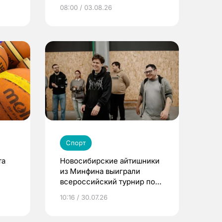
детского футбола
08:00 / 03.08.26
Спорт
та
Новосибирские айтишники
из Минфина выиграли
всероссийский турнир по
Counter-Strike 2
10:16 / 30.07.26