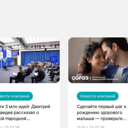
вости компаний
Новости компаний
ти 3 млн идей: Дмитрий
Сделайте первый шаг к
ведев рассказал о
рождению здорового
ой Народной
малыша — проверьте
грамме ЕР
репродуктивное здоров
 / 25.07.26
13:10 / 23.07.26