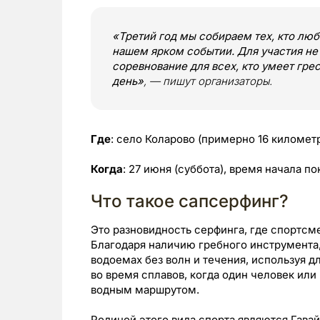
«Третий год мы собираем тех, кто люб
нашем ярком событии. Для участия н
соревнование для всех, кто умеет грес
день»
, — пишут организаторы.
Где
: село Коларово (примерно 16 километ
Когда
: 27 июня (суббота), время начала по
Что такое сапсерфинг?
Это разновидность серфинга, где спортсме
Благодаря наличию гребного инструмента
водоемах без волн и течения, используя д
во время сплавов, когда один человек ил
водным маршрутом.
Родиной этого вида спорта являются Гавай