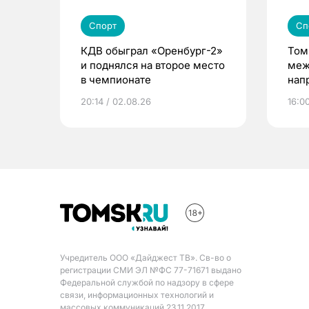
Спорт
Сп
КДВ обыграл «Оренбург-2»
Том
и поднялся на второе место
меж
в чемпионате
нап
пре
20:14 / 02.08.26
16:0
Учредитель ООО «Дайджест ТВ». Св-во о
регистрации СМИ ЭЛ №ФС 77-71671 выдано
Федеральной службой по надзору в сфере
связи, информационных технологий и
массовых коммуникаций 23.11.2017