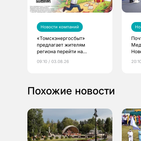
Новости компаний
Но
«Томскэнергосбыт»
Поч
предлагает жителям
Мед
региона перейти на
Нов
электронные квитанции и
про
09:10 / 03.08.26
20:10
выиграть призы
Похожие новости