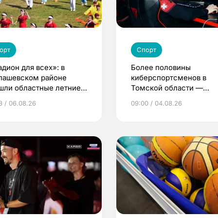
орт
Спорт
адион для всех»: в
Более половины
пашевском районе
киберспортсменов в
шли областные летние
Томской области —
ьские игры
девушки и женщины
3 / 06.08.26
09:00 / 04.08.26