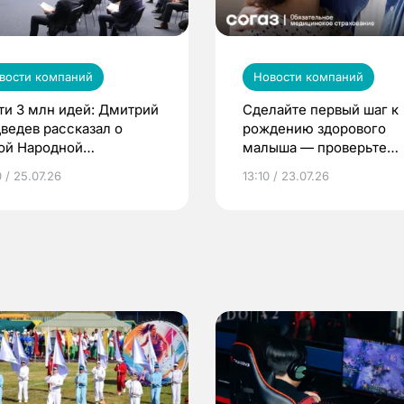
вости компаний
Новости компаний
ти 3 млн идей: Дмитрий
Сделайте первый шаг к
ведев рассказал о
рождению здорового
ой Народной
малыша — проверьте
грамме ЕР
репродуктивное здоров
 / 25.07.26
13:10 / 23.07.26
по ОМС!