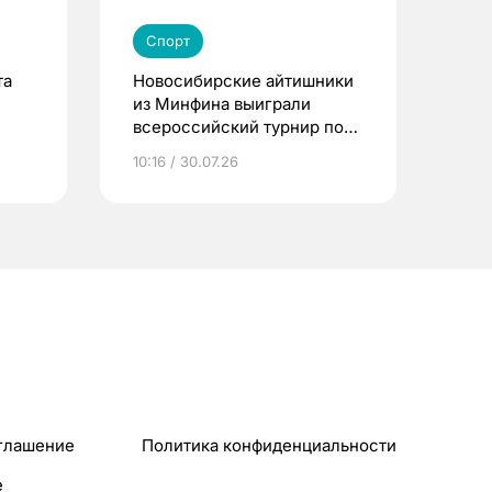
Спорт
та
Новосибирские айтишники
из Минфина выиграли
всероссийский турнир по
Counter-Strike 2
10:16 / 30.07.26
глашение
Политика конфиденциальности
e