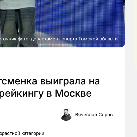
точник фото: департамент спорта Томской области
тсменка выиграла на
рейкингу в Москве
Вячеслав Серов
озрастной категории