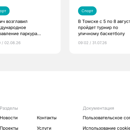
орт
Спорт
ич возглавил
В Томске с 5 по 8 авгус
дународное
пройдет турнир по
равление паркура
уличному баскетболу
мии «КАРДО»
0 / 02.08.26
09:02 / 31.07.26
Разделы
Документация
Новости
Контакты
Пользовательское со
Проекты
Услуги
Использование cooki