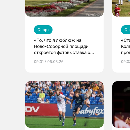
Спорт
Сп
«То, что я люблю»: на
«Ст
Ново-Соборной площади
Кол
откроется фотовыставка о
про
еде и людях
сел
09:31 / 06.08.26
09:0