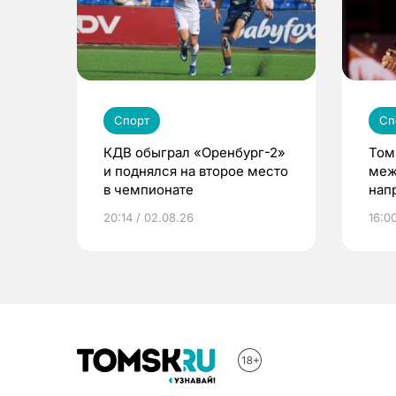
Спорт
Сп
КДВ обыграл «Оренбург-2»
Том
и поднялся на второе место
меж
в чемпионате
нап
пре
20:14 / 02.08.26
16:0