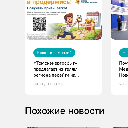
Новости компаний
Но
«Томскэнергосбыт»
Поч
предлагает жителям
Мед
региона перейти на
Нов
электронные квитанции и
про
09:10 / 03.08.26
20:10
выиграть призы
Похожие новости