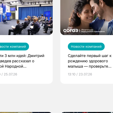
вости компаний
Новости компаний
ти 3 млн идей: Дмитрий
Сделайте первый шаг к
ведев рассказал о
рождению здорового
ой Народной
малыша — проверьте
грамме ЕР
репродуктивное здоров
 / 25.07.26
13:10 / 23.07.26
по ОМС!