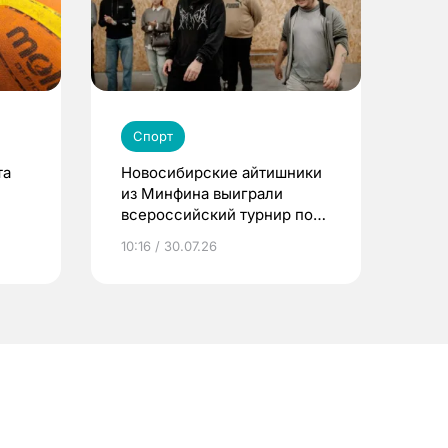
Спорт
та
Новосибирские айтишники
из Минфина выиграли
всероссийский турнир по
Counter-Strike 2
10:16 / 30.07.26