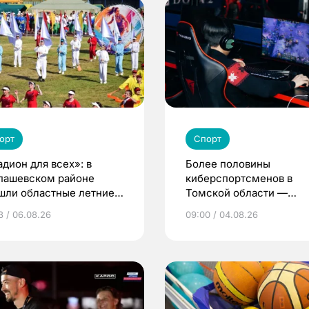
орт
Спорт
адион для всех»: в
Более половины
пашевском районе
киберспортсменов в
шли областные летние
Томской области —
ьские игры
девушки и женщины
3 / 06.08.26
09:00 / 04.08.26