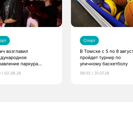
орт
Спорт
ич возглавил
В Томске с 5 по 8 авгус
дународное
пройдет турнир по
равление паркура
уличному баскетболу
мии «КАРДО»
0 / 02.08.26
09:02 / 31.07.26