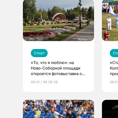
Спорт
Сп
«То, что я люблю»: на
«Ст
Ново-Соборной площади
Кол
откроется фотовыставка о
про
еде и людях
сел
09:31 / 06.08.26
09:0