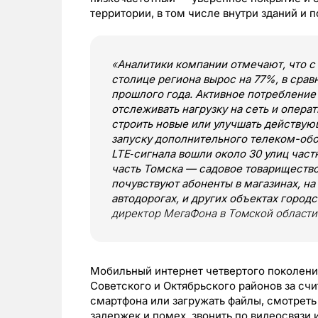
территории, в том числе внутри зданий и 
«
Аналитики компании отмечают, что с 
столице региона вырос на 77%, в сра
прошлого года. Активное потребление
отслеживать нагрузку на сеть и опера
строить новые или улучшать действую
запуску дополнительного телеком-обо
LTE‑сигнала вошли около 30 улиц част
часть Томска — садовое товарищество
почувствуют абоненты в магазинах, на
автодорогах, и других объектах город
директор МегаФона в Томской области
Мобильный интернет четвертого поколения
Советского и Октябрьского районов за сч
смартфона или загружать файлы, смотреть
задержек и помех, звонить по видеосвязи 