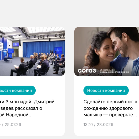
вости компаний
Новости компаний
ти 3 млн идей: Дмитрий
Сделайте первый шаг к
ведев рассказал о
рождению здорового
ой Народной
малыша — проверьте
грамме ЕР
репродуктивное здоров
 / 25.07.26
13:10 / 23.07.26
по ОМС!