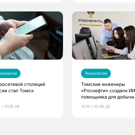
хнологии
Технологии
росетевой столицей
Томские инженеры
сии стал Томск
«Роснефти» создали ИИ
помощника для добычи
нефти
 / 17.06.26
13:10 / 10.06.26