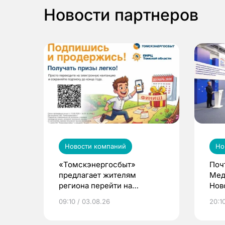
Новости партнеров
Новости компаний
Но
«Томскэнергосбыт»
Поч
предлагает жителям
Мед
региона перейти на
Нов
электронные квитанции и
про
09:10 / 03.08.26
20:10
выиграть призы