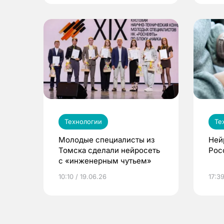
Технологии
Те
Молодые специалисты из
Ней
Томска сделали нейросеть
Рос
с «инженерным чутьем»
10:10 / 19.06.26
17:39