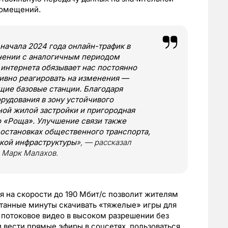
помещений.
начала 2024 года онлайн-трафик в
внении с аналогичным периодом
 интернета обязывает нас постоянно
тивно реагировать на изменения —
щие базовые станции. Благодаря
рудования в зону устойчивого
ной жилой застройки и пригородная
 «Роща». Улучшение связи также
 остановках общественного транспорта,
ской инфраструктуры
», — рассказал
 Марк Малахов.
 на скорости до 190 Мбит/с позволит жителям
итанные минуты скачивать «тяжелые» игры для
 потоковое видео в высоком разрешении без
и вести прямые эфиры в соцсетях, пользоваться