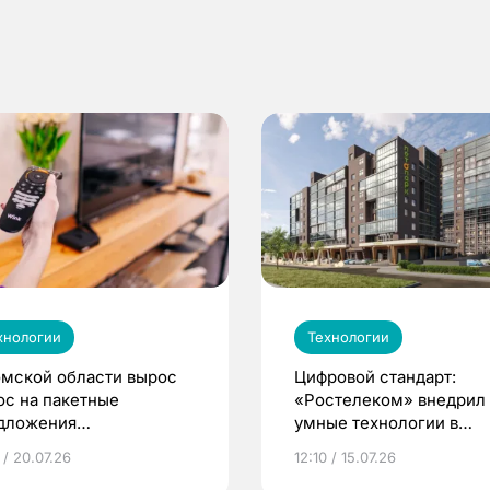
хнологии
Технологии
омской области вырос
Цифровой стандарт:
ос на пакетные
«Ростелеком» внедрил
дложения
умные технологии в
стелекома»
томском ЖК «ЛетоПар
 / 20.07.26
12:10 / 15.07.26