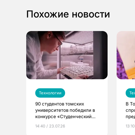
Похожие новости
Технологии
Те
90 студентов томских
В Т
университетов победили в
спр
конкурсе «Студенческий
пре
стартап»
«Ро
14:40 / 23.07.26
13:10