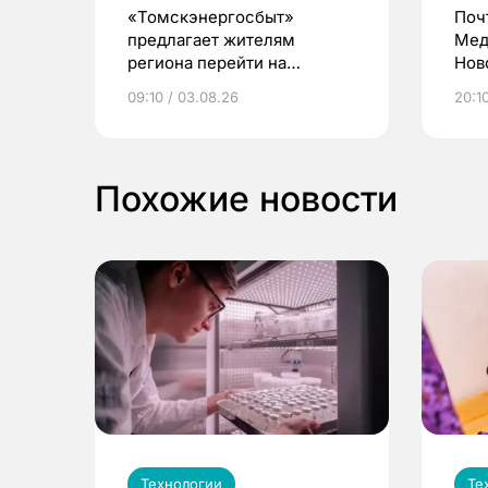
«Томскэнергосбыт»
Поч
предлагает жителям
Мед
региона перейти на
Нов
электронные квитанции и
про
09:10 / 03.08.26
20:10
выиграть призы
Похожие новости
Технологии
Те