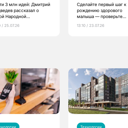
ти 3 млн идей: Дмитрий
Сделайте первый шаг к
ведев рассказал о
рождению здорового
ой Народной
малыша — проверьте
грамме ЕР
репродуктивное здоров
 / 25.07.26
13:10 / 23.07.26
по ОМС!
хнологии
Технологии