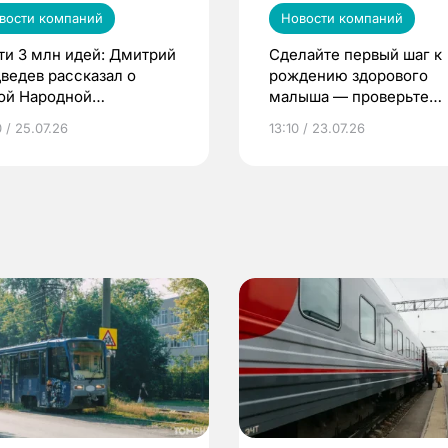
вости компаний
Новости компаний
ти 3 млн идей: Дмитрий
Сделайте первый шаг к
ведев рассказал о
рождению здорового
ой Народной
малыша — проверьте
грамме ЕР
репродуктивное здоров
 / 25.07.26
13:10 / 23.07.26
по ОМС!