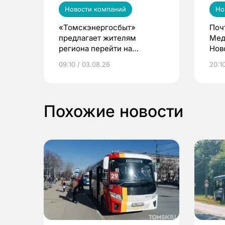
Новости компаний
Но
«Томскэнергосбыт»
Поч
предлагает жителям
Мед
региона перейти на
Нов
электронные квитанции и
про
09:10 / 03.08.26
20:10
выиграть призы
Похожие новости