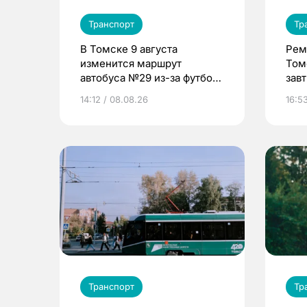
Транспорт
Тр
В Томске 9 августа
Рем
изменится маршрут
Том
автобуса №29 из-за футбола
зав
на «Темпе»
вый
14:12 / 08.08.26
16:53
Транспорт
Тр