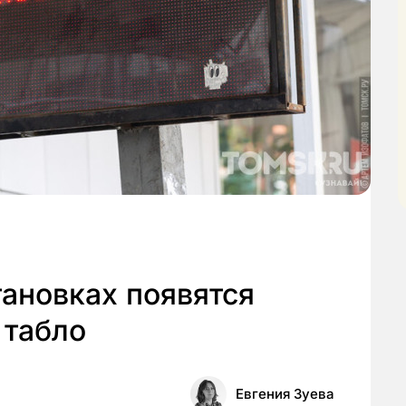
тановках появятся
 табло
Евгения Зуева