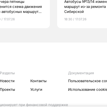
ечера пятницы
Автобусы №13/14 измен
енится схема движения
маршрут из-за ремонта 
и автобусных маршрутов
Сибирской
омске
 / 17.07.26
18:30 / 17.07.26
Разделы
Документация
Новости
Контакты
Пользовательское со
Проекты
Услуги
Использование cooki
кционирует при финансовой поддержке