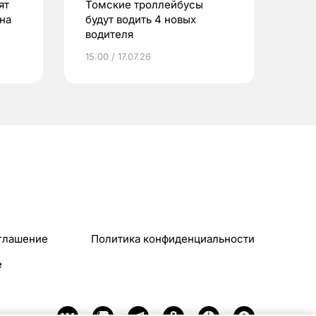
ят
Томские троллейбусы
на
будут водить 4 новых
водителя
15:00 / 17.07.26
глашение
Политика конфиденциальности
e