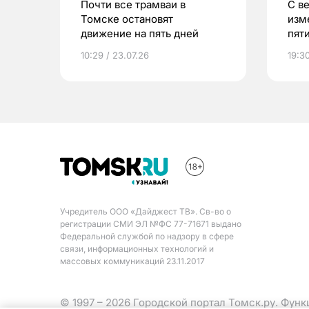
Почти все трамваи в
С в
Томске остановят
изм
движение на пять дней
пят
в Т
10:29 / 23.07.26
19:30
Учредитель ООО «Дайджест ТВ». Св-во о
регистрации СМИ ЭЛ №ФС 77-71671 выдано
Федеральной службой по надзору в сфере
связи, информационных технологий и
массовых коммуникаций 23.11.2017
© 1997 – 2026 Городской портал Томск.ру. Фун