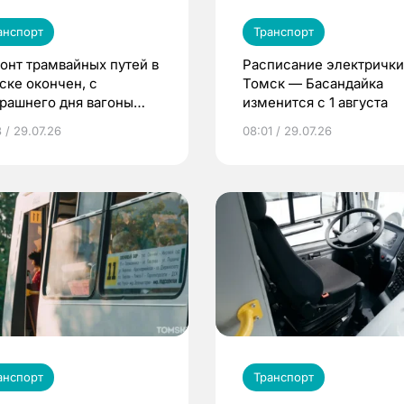
анспорт
Транспорт
онт трамвайных путей в
Расписание электрички
ске окончен, с
Томск — Басандайка
трашнего дня вагоны
изменится с 1 августа
дут в рейсы
 / 29.07.26
08:01 / 29.07.26
анспорт
Транспорт