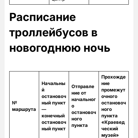
Расписание
троллейбусов в
новогоднюю ночь
Прохожде
Начальны
ние
Отправле
й
промежут
ние от
остановоч
очного
начальног
№
ный пункт
остановоч
о
маршрута
—
ного
остановоч
конечный
пункта
ного
остановоч
«Краевед
пункта
ный пункт
ческий
музей»