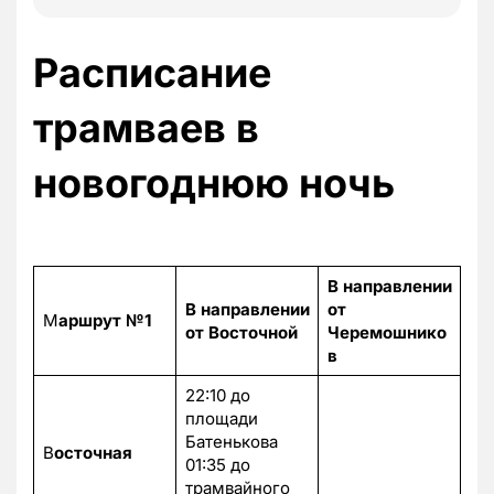
Расписание
трамваев в
новогоднюю ночь
В направлении
В направлении
от
М
аршрут №1
от Восточной
Черемошнико
в
22:10 до
площади
Батенькова
В
осточная
01:35 до
трамвайного