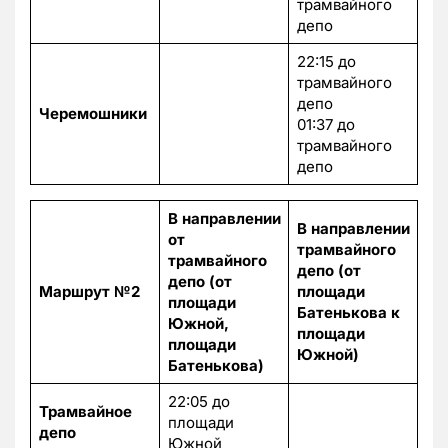
трамвайного
депо
22:15 до
трамвайного
депо
Черемошники
01:37 до
трамвайного
депо
В направлении
В направлении
от
трамвайного
трамвайного
депо (от
депо (от
Маршрут №2
площади
площади
Батенькова к
Южной,
площади
площади
Южной)
Батенькова)
22:05 до
Трамвайное
площади
депо
Южной