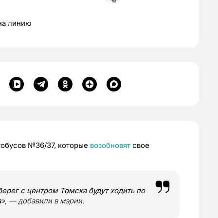
 на линию
обусов №36/37, которые
возобновят
свое
ерег с центром Томска будут ходить по
а
», — добавили в мэрии.