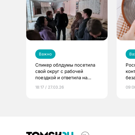
Важно
Ва
Спикер облдумы посетила
Рос
свой округ с рабочей
кон
поездкой и ответила на
без
вопрос об участии в
18:17 / 27.03.26
09:0
выборах