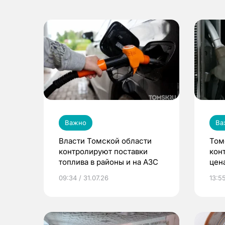
Важно
Ва
Власти Томской области
Том
контролируют поставки
кон
топлива в районы и на АЗС
цен
09:34 / 31.07.26
13:55