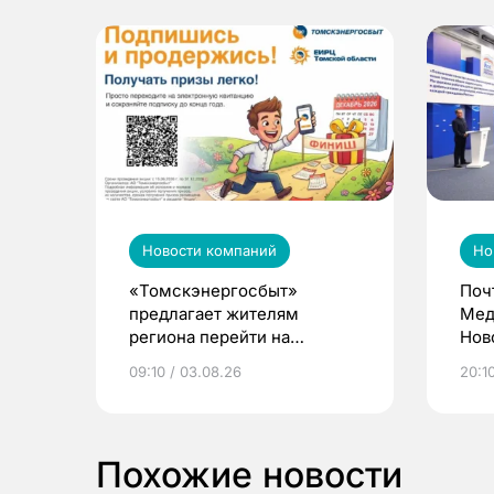
Новости компаний
Но
«Томскэнергосбыт»
Поч
предлагает жителям
Мед
региона перейти на
Нов
электронные квитанции и
про
09:10 / 03.08.26
20:10
выиграть призы
Похожие новости