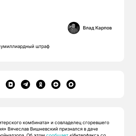
Влад Карпов
олумиллиардный штраф
терского комбината» и совладелец сгоревшего
шня» Вячеслав Вишневский признался в даче
ройнадзора. Об этом
сообщает
«Интерфакс» со