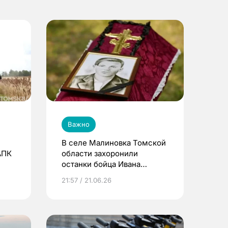
Важно
В селе Малиновка Томской
АПК
области захоронили
останки бойца Ивана
Червякова, погибшего в
21:57 / 21.06.26
1941 году