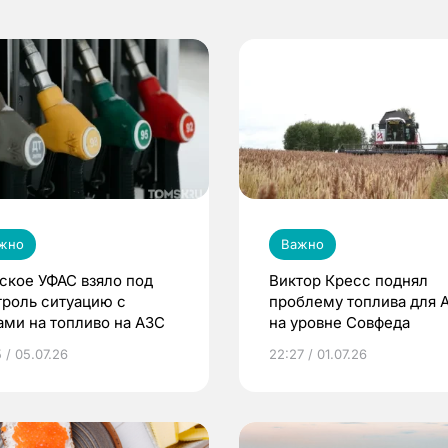
жно
Важно
ское УФАС взяло под
Виктор Кресс поднял
троль ситуацию с
проблему топлива для 
ами на топливо на АЗС
на уровне Совфеда
 / 05.07.26
22:27 / 01.07.26