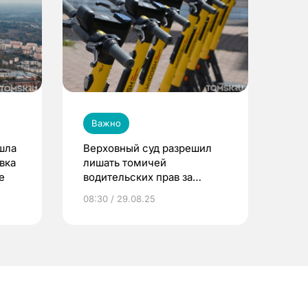
Важно
шла
Верховный суд разрешил
вка
лишать томичей
е
водительских прав за
управление
08:30 / 29.08.25
электросамокатом в
нетрезвом виде