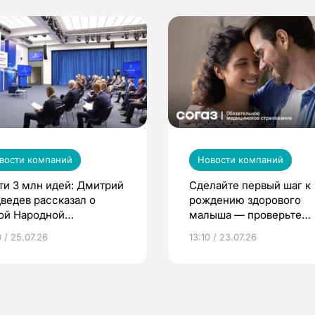
вости компаний
Новости компаний
ти 3 млн идей: Дмитрий
Сделайте первый шаг к
ведев рассказал о
рождению здорового
ой Народной
малыша — проверьте
грамме ЕР
репродуктивное здоров
 / 25.07.26
13:10 / 23.07.26
по ОМС!