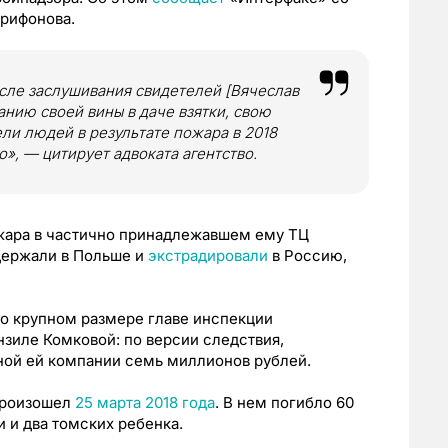
Трифонова.
осле заслушивания свидетелей [Вячеслав
нию своей вины в даче взятки, свою
ели людей в результате пожара в 2018
», — цитирует адвоката агентство.
жара в частично принадлежавшем ему ТЦ
адержали в Польше и
экстрадировали
в Россию,
бо крупном размере главе инспекции
зиле Комковой: по версии следствия,
ной ей компании семь миллионов рублей.
произошел
25 марта 2018 года
. В нем погибло 60
и и два томских ребенка.