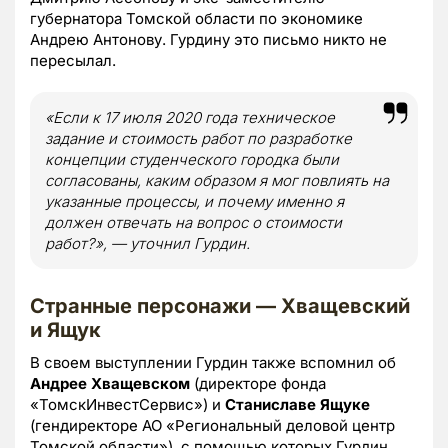
губернатора Томской области по экономике
Андрею Антонову. Гурдину это письмо никто не
пересылал.
«Если к 17 июля 2020 года техническое
задание и стоимость работ по разработке
концепции студенческого городка были
согласованы, каким образом я мог повлиять на
указанные процессы, и почему именно я
должен отвечать на вопрос о стоимости
работ?», — уточнил Гурдин.
Странные персонажи — Хващевский
и Ящук
В своем выступлении Гурдин также вспомнил об
Андрее Хващевском
(директоре фонда
«ТомскИнвестСервис») и
Станиславе Ящуке
(гендиректоре АО «Региональный деловой центр
Томской области»), с помощью которых Гурдин,