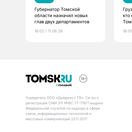
Губернатор Томской
Гру
области назначил новых
кто
глав двух департаментов
Том
18:02 / 11.06.26
18:01
Учредитель ООО «Дайджест ТВ». Св-во о
регистрации СМИ ЭЛ №ФС 77-71671 выдано
Федеральной службой по надзору в сфере
связи, информационных технологий и
массовых коммуникаций 23.11.2017