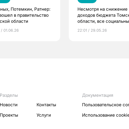
зных, Потемкин, Ратнер:
Несмотря на снижение
 вошел в правительство
доходов бюджета Томс
ской области
области, все социальн
обязательства перед
 / 01.06.26
22:01 / 29.05.26
населением
были выполнены
Разделы
Документация
Новости
Контакты
Пользовательское со
Проекты
Услуги
Использование cooki