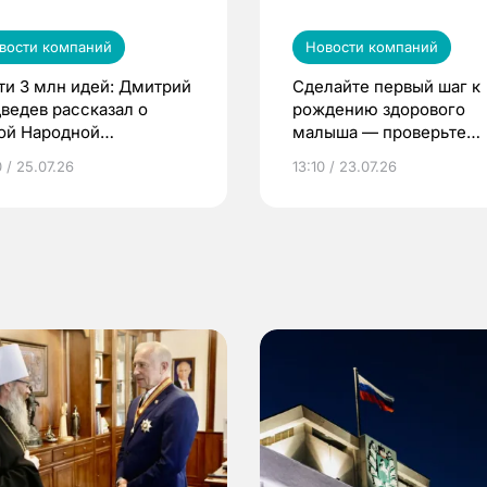
вости компаний
Новости компаний
ти 3 млн идей: Дмитрий
Сделайте первый шаг к
ведев рассказал о
рождению здорового
ой Народной
малыша — проверьте
грамме ЕР
репродуктивное здоров
 / 25.07.26
13:10 / 23.07.26
по ОМС!