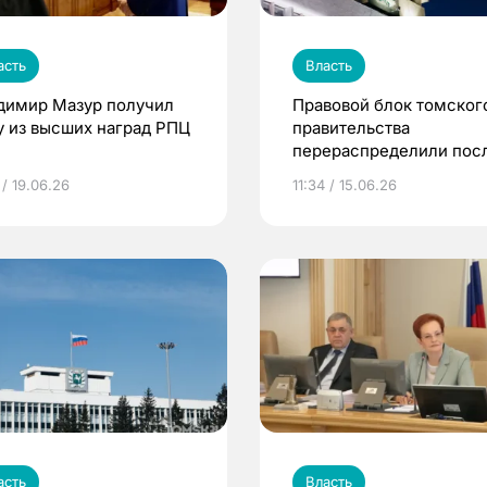
асть
Власть
димир Мазур получил
Правовой блок томског
у из высших наград РПЦ
правительства
перераспределили пос
ухода замгубернатора
 / 19.06.26
11:34 / 15.06.26
Филиппова
асть
Власть