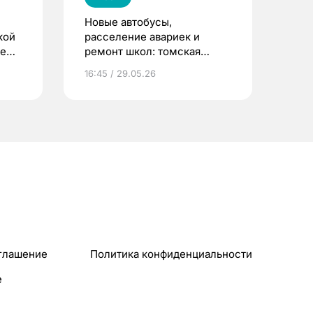
Новые автобусы,
кой
расселение авариек и
ые
ремонт школ: томская
гордума приняла отчет
16:45 / 29.05.26
мэра за 2025 год
глашение
Политика конфиденциальности
e