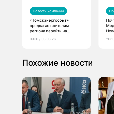
Новости компаний
Но
«Томскэнергосбыт»
Поч
предлагает жителям
Мед
региона перейти на
Нов
электронные квитанции и
про
09:10 / 03.08.26
20:10
выиграть призы
Похожие новости