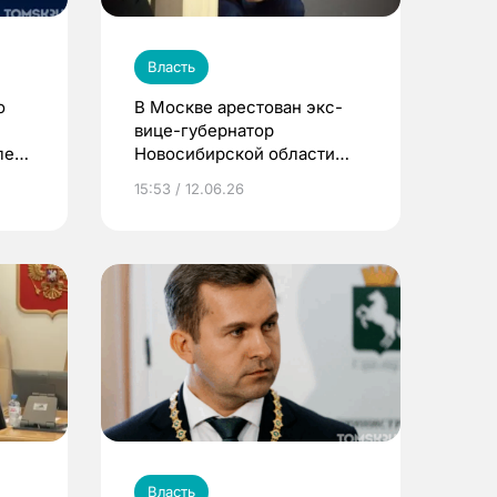
Власть
о
В Москве арестован экс-
вице-губернатор
ле
Новосибирской области
Юрий Петухов по делу о
15:53 / 12.06.26
наркотиках
Власть