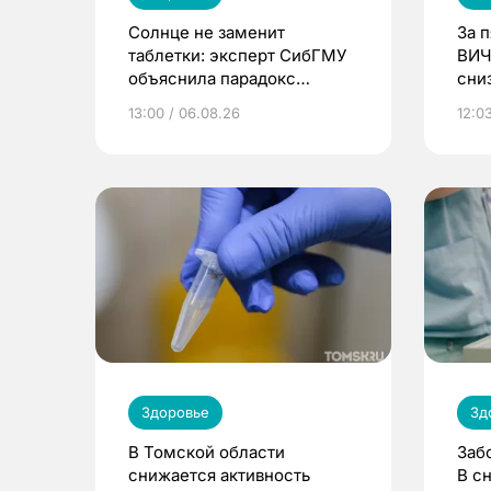
Солнце не заменит
За 
таблетки: эксперт СибГМУ
ВИЧ
объяснила парадокс
сни
усвоения витамина D
13:00 / 06.08.26
12:03
Здоровье
Зд
В Томской области
Заб
снижается активность
В с