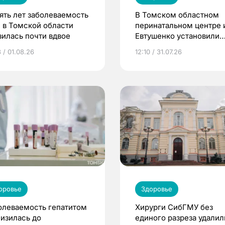
пять лет заболеваемость
В Томском областном
 в Томской области
перинатальном центре 
зилась почти вдвое
Евтушенко установили
новое оборудование
 / 01.08.26
12:10 / 31.07.26
оровье
Здоровье
олеваемость гепатитом
Хирурги СибГМУ без
низилась до
единого разреза удалил