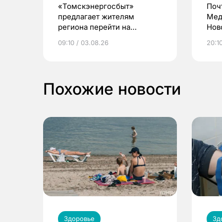
«Томскэнергосбыт»
Поч
предлагает жителям
Мед
региона перейти на
Нов
электронные квитанции и
про
09:10 / 03.08.26
20:10
выиграть призы
Похожие новости
Здоровье
Зд