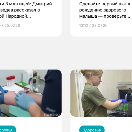
ти 3 млн идей: Дмитрий
Сделайте первый шаг к
ведев рассказал о
рождению здорового
ой Народной
малыша — проверьте
грамме ЕР
репродуктивное здоров
 / 25.07.26
13:10 / 23.07.26
по ОМС!
оровье
Здоровье