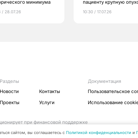
орического минимума
пациенту крупную опух
простаты
 / 28.07.26
10:30 / 17.07.26
Разделы
Документация
Новости
Контакты
Пользовательское со
Проекты
Услуги
Использование cooki
кционирует при финансовой поддержке
ссовых коммуникаций Российской Федерации.
аться сайтом, вы соглашаетесь с
Политикой конфиденциальности
и