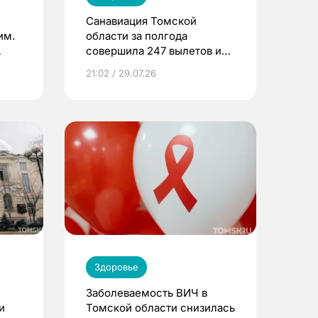
Санавиация Томской
им.
области за полгода
совершила 247 вылетов и
спасла 416 жизней
21:02 / 29.07.26
Здоровье
Заболеваемость ВИЧ в
и
Томской области снизилась