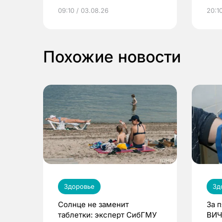
электронные квитанции и
про
09:10 / 03.08.26
20:10
выиграть призы
Похожие новости
Здоровье
Зд
Солнце не заменит
За 
таблетки: эксперт СибГМУ
ВИЧ