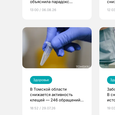
объяснила парадокс
сни
усвоения витамина D
13:00 / 06.08.26
12:03
Здоровье
Зд
В Томской области
Заб
снижается активность
В с
клещей — 246 обращений
ист
за неделю
18:52 / 29.07.26
19:03