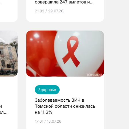
совершила 247 вылетов и
спасла 416 жизней
21:02 / 29.07.26
Здоровье
Заболеваемость ВИЧ в
и
Томской области снизилась
оль
на 11,6%
17:01 / 16.07.26