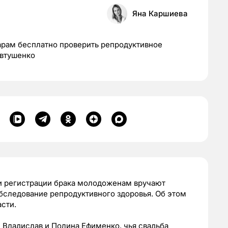
Яна Каршиева
арам бесплатно проверить репродуктивное
Евтушенко
ри регистрации брака молодоженам вручают
бследование репродуктивного здоровья. Об этом
асти.
 Владислав и Полина Ефименко, чья свадьба