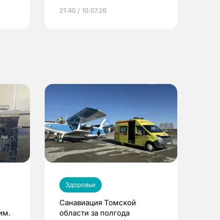
ье
21:40 / 10.07.26
Здоровье
Санавиация Томской
им.
области за полгода