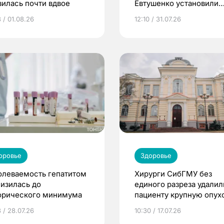
зилась почти вдвое
Евтушенко установили
новое оборудование
 / 01.08.26
12:10 / 31.07.26
оровье
Здоровье
олеваемость гепатитом
Хирурги СибГМУ без
низилась до
единого разреза удалил
орического минимума
пациенту крупную опух
простаты
 / 28.07.26
10:30 / 17.07.26