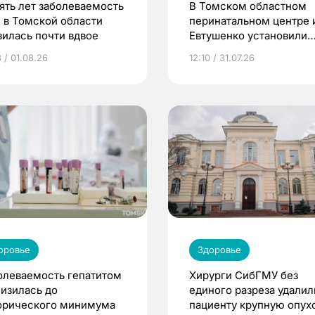
пять лет заболеваемость
В Томском областном
 в Томской области
перинатальном центре 
зилась почти вдвое
Евтушенко установили
новое оборудование
 / 01.08.26
12:10 / 31.07.26
оровье
Здоровье
олеваемость гепатитом
Хирурги СибГМУ без
низилась до
единого разреза удалил
орического минимума
пациенту крупную опух