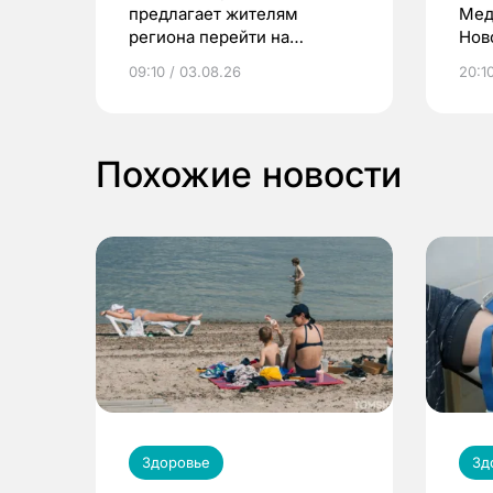
предлагает жителям
Мед
региона перейти на
Нов
электронные квитанции и
про
09:10 / 03.08.26
20:10
выиграть призы
Похожие новости
Здоровье
Зд