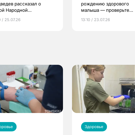
ведев рассказал о
рождению здорового
ой Народной
малыша — проверьте
грамме ЕР
репродуктивное здоров
 / 25.07.26
13:10 / 23.07.26
по ОМС!
оровье
Здоровье