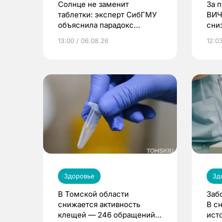
Солнце не заменит
За 
таблетки: эксперт СибГМУ
ВИЧ
объяснила парадокс
сни
усвоения витамина D
13:00 / 06.08.26
12:03
Здоровье
Зд
В Томской области
Заб
снижается активность
В с
клещей — 246 обращений
ист