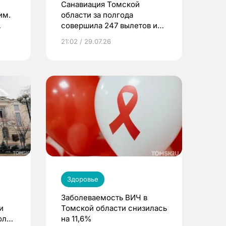
Санавиация Томской
им.
области за полгода
совершила 247 вылетов и
спасла 416 жизней
21:02 / 29.07.26
Здоровье
Заболеваемость ВИЧ в
и
Томской области снизилась
оль
на 11,6%