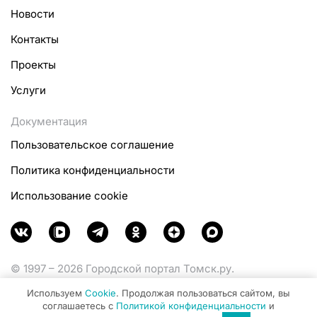
Новости
Контакты
Проекты
Услуги
Документация
Пользовательское соглашение
Политика конфиденциальности
Использование cookie
© 1997 – 2026 Городской портал Томск.ру.
Функционирует при финансовой поддержке
Используем
Cookie
. Продолжая пользоваться сайтом, вы
Министерства цифрового развития, связи и массовых
соглашаетесь с
Политикой конфиденциальности
и
коммуникаций Российской Федерации.