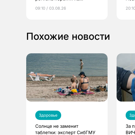
электронные квитанции и
про
09:10 / 03.08.26
20:10
выиграть призы
Похожие новости
Здоровье
Зд
Солнце не заменит
За 
таблетки: эксперт СибГМУ
ВИЧ