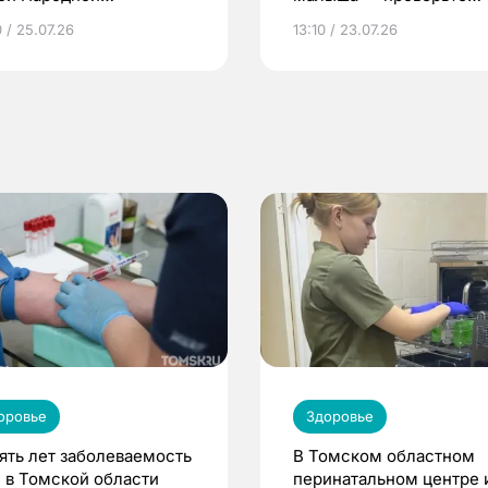
грамме ЕР
репродуктивное здоров
 / 25.07.26
13:10 / 23.07.26
по ОМС!
оровье
Здоровье
пять лет заболеваемость
В Томском областном
 в Томской области
перинатальном центре 