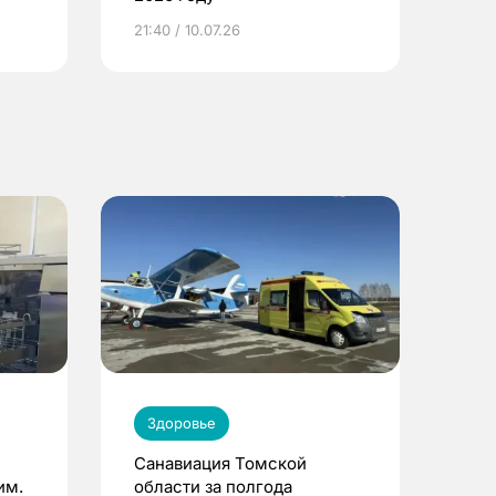
ье
21:40 / 10.07.26
Здоровье
Санавиация Томской
им.
области за полгода