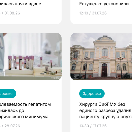
зилась почти вдвое
Евтушенко установили
новое оборудование
 / 01.08.26
12:10 / 31.07.26
оровье
Здоровье
олеваемость гепатитом
Хирурги СибГМУ без
низилась до
единого разреза удалил
орического минимума
пациенту крупную опух
простаты
 / 28.07.26
10:30 / 17.07.26