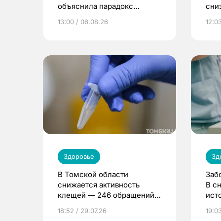
объяснила парадокс
сни
усвоения витамина D
13:00 / 06.08.26
12:03
Здоровье
Зд
В Томской области
Заб
снижается активность
В с
клещей — 246 обращений
ист
за неделю
18:52 / 29.07.26
19:03