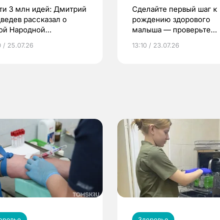
ти 3 млн идей: Дмитрий
Сделайте первый шаг к
ведев рассказал о
рождению здорового
ой Народной
малыша — проверьте
грамме ЕР
репродуктивное здоров
 / 25.07.26
13:10 / 23.07.26
по ОМС!
оровье
Здоровье