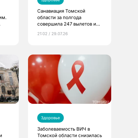
Санавиация Томской
им.
области за полгода
совершила 247 вылетов и
спасла 416 жизней
21:02 / 29.07.26
Здоровье
Заболеваемость ВИЧ в
и
Томской области снизилась