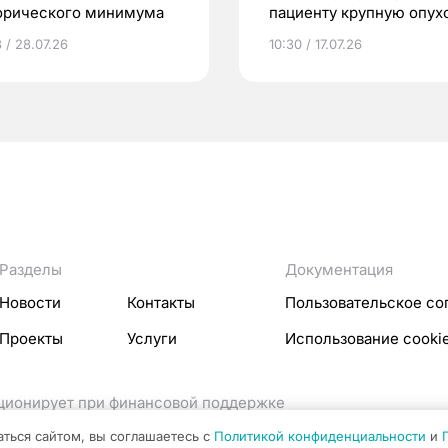
орического минимума
пациенту крупную опух
простаты
 / 28.07.26
10:30 / 17.07.26
Разделы
Документация
Новости
Контакты
Пользовательское со
Проекты
Услуги
Использование cooki
кционирует при финансовой поддержке
ссовых коммуникаций Российской Федерации.
аться сайтом, вы соглашаетесь с
Политикой конфиденциальности
и