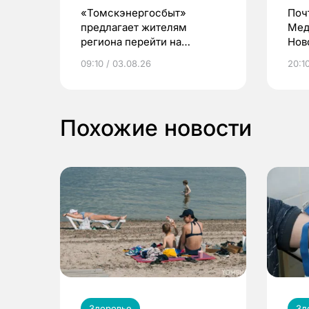
«Томскэнергосбыт»
Поч
предлагает жителям
Мед
региона перейти на
Нов
электронные квитанции и
про
09:10 / 03.08.26
20:10
выиграть призы
Похожие новости
Здоровье
Зд