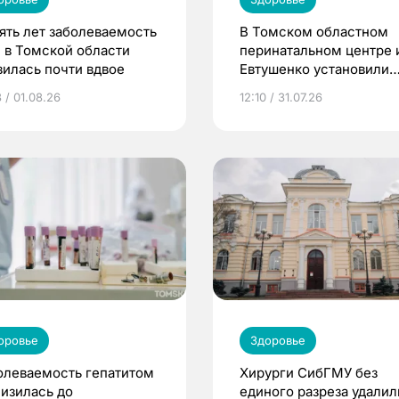
пять лет заболеваемость
В Томском областном
 в Томской области
перинатальном центре 
зилась почти вдвое
Евтушенко установили
новое оборудование
 / 01.08.26
12:10 / 31.07.26
оровье
Здоровье
олеваемость гепатитом
Хирурги СибГМУ без
низилась до
единого разреза удалил