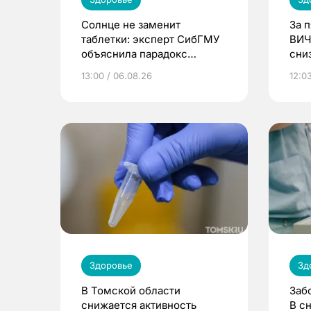
Солнце не заменит
За 
таблетки: эксперт СибГМУ
ВИЧ
объяснила парадокс
сни
усвоения витамина D
13:00 / 06.08.26
12:03
Здоровье
Зд
В Томской области
Заб
снижается активность
В с