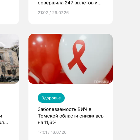
совершила 247 вылетов и
спасла 416 жизней
21:02 / 29.07.26
Здоровье
Заболеваемость ВИЧ в
и
Томской области снизилась
оль
на 11,6%
17:01 / 16.07.26