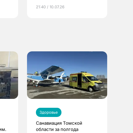
ье
21:40 / 10.07.26
Здоровье
Санавиация Томской
им.
области за полгода