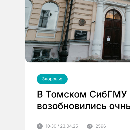
Здоровье
В Томском СибГМУ 
возобновились очны
10:30 / 23.04.25
2596