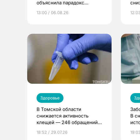
объяснила парадокс
сни
усвоения витамина D
13:00 / 06.08.26
12:03
Здоровье
Зд
В Томской области
Заб
снижается активность
В с
клещей — 246 обращений
ист
за неделю
18:52 / 29.07.26
19:03