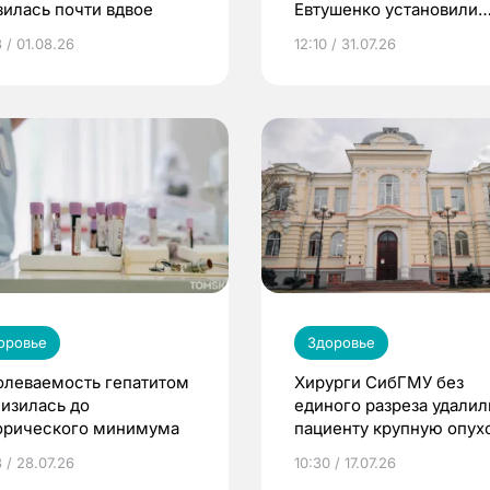
зилась почти вдвое
Евтушенко установили
новое оборудование
 / 01.08.26
12:10 / 31.07.26
оровье
Здоровье
олеваемость гепатитом
Хирурги СибГМУ без
низилась до
единого разреза удалил
орического минимума
пациенту крупную опух
простаты
 / 28.07.26
10:30 / 17.07.26