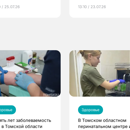
грамме ЕР
репродуктивное здоров
 / 25.07.26
13:10 / 23.07.26
по ОМС!
оровье
Здоровье
пять лет заболеваемость
В Томском областном
 в Томской области
перинатальном центре 