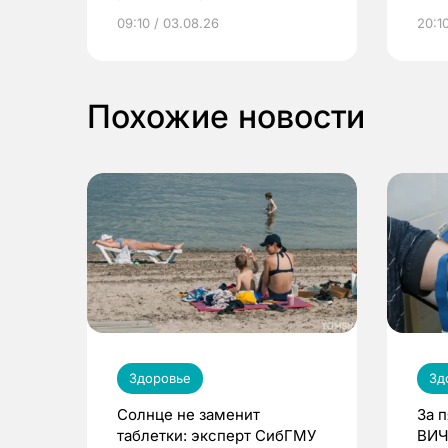
электронные квитанции и
про
09:10 / 03.08.26
20:10
выиграть призы
Похожие новости
Здоровье
Зд
Солнце не заменит
За 
таблетки: эксперт СибГМУ
ВИЧ