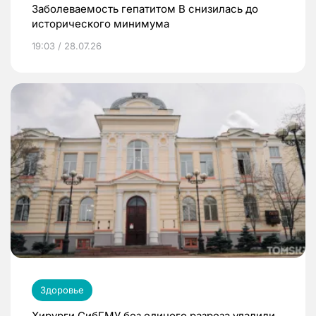
Заболеваемость гепатитом В снизилась до
исторического минимума
19:03 / 28.07.26
Здоровье
Хирурги СибГМУ без единого разреза удалили