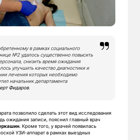
обретенному в рамках социального
ьнице №2 удалось существенно повысить
ерсонала, снизить время ожидания
алось улучшить качество диагностики и
ении лечения которых необходимо
етил начальник департамента
ерт
Фидаров
.
рата позволило сделать этот вид исследования
дь ожидания записи, пояснил главный врач
еркашин
. Кроме того, у врачей появилась
ноской УЗИ-аппарат в рамках выездных