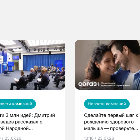
вости компаний
Новости компаний
ти 3 млн идей: Дмитрий
Сделайте первый шаг к
ведев рассказал о
рождению здорового
ой Народной
малыша — проверьте
грамме ЕР
репродуктивное здоров
 / 25.07.26
13:10 / 23.07.26