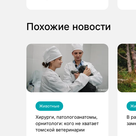
выиграть призы
Похожие новости
Животные
Жи
Хирурги, патологоанатомы,
В р
орнитологи: кого не хватает
зам
томской ветеринарии