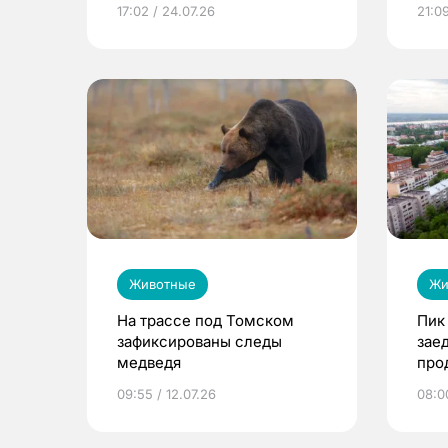
17:02 / 24.07.26
21:09
Животные
Жи
На трассе под Томском
Пик
зафиксированы следы
зае
медведя
про
авг
09:55 / 12.07.26
08:00