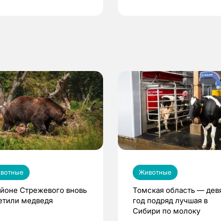
по ОМС!
вотные
Животные
айоне Стрежевого вновь
Томская область — дев
етили медведя
год подряд лучшая в
Сибири по молоку