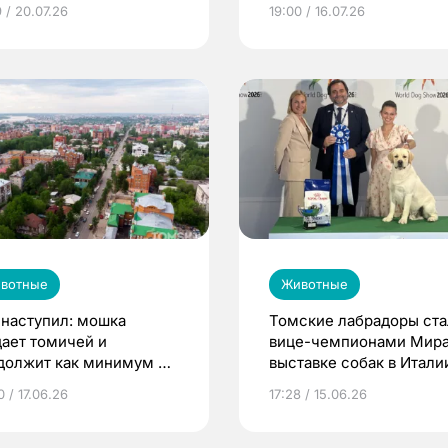
 / 20.07.26
19:00 / 16.07.26
вотные
Животные
 наступил: мошка
Томские лабрадоры ста
дает томичей и
вице-чемпионами Мира
должит как минимум до
выставке собак в Итали
уста
 / 17.06.26
17:28 / 15.06.26