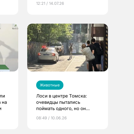
году
12:21 / 14.07.26
Животные
ли
Лоси в центре Томска:
 на
очевидцы пытались
и
поймать одного, но он
убежал
08:49 / 10.06.26