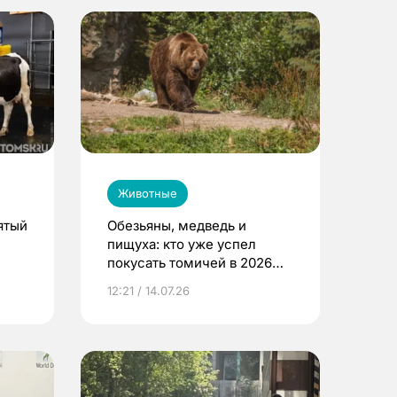
Животные
ятый
Обезьяны, медведь и
пищуха: кто уже успел
покусать томичей в 2026
году
12:21 / 14.07.26