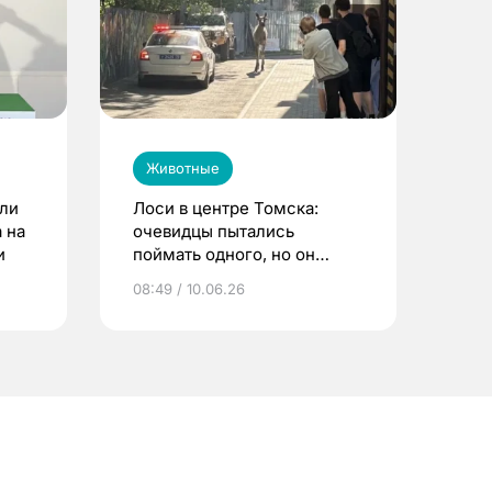
Животные
ли
Лоси в центре Томска:
 на
очевидцы пытались
и
поймать одного, но он
убежал
08:49 / 10.06.26