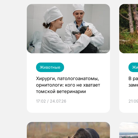
Животные
Жи
Хирурги, патологоанатомы,
В р
орнитологи: кого не хватает
зам
томской ветеринарии
17:02 / 24.07.26
21:09