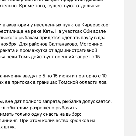
чительно. Кроме того, существуют отдельные
и в акватории у населенных пунктов Киреевское-
рестилище на реке Кеть. На участках Оби возле
льского рыбакам придется сделать паузу в два
30 ноября. Для районов Салтанаково, Могочино,
реката и промежутка от административной
я реки Томь действует осенний запрет с 15
ничения введут с 5 по 15 июня и повторно с 10
сех ее притоках в границах Томской области лов
, вне дат полного запрета, рыбалка допускается,
м-любителям разрешено рыбачить
иметь только одну снасть на выбор:
пиннинг. При этом количество крючков на
х штук.