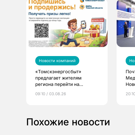
Новости компаний
Но
«Томскэнергосбыт»
Поч
предлагает жителям
Мед
региона перейти на
Нов
электронные квитанции и
про
09:10 / 03.08.26
20:10
выиграть призы
Похожие новости