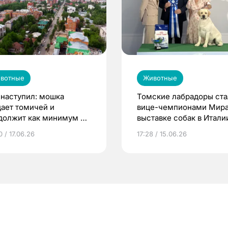
вотные
Животные
 наступил: мошка
Томские лабрадоры ста
дает томичей и
вице-чемпионами Мира
должит как минимум до
выставке собак в Итали
уста
 / 17.06.26
17:28 / 15.06.26