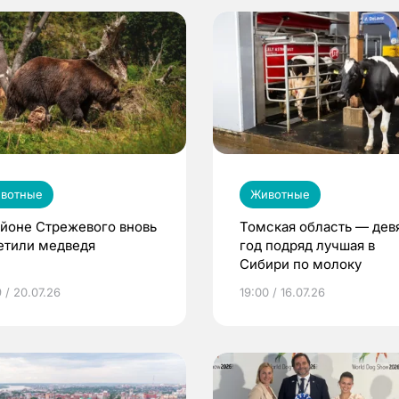
вотные
Животные
айоне Стрежевого вновь
Томская область — дев
етили медведя
год подряд лучшая в
Сибири по молоку
 / 20.07.26
19:00 / 16.07.26