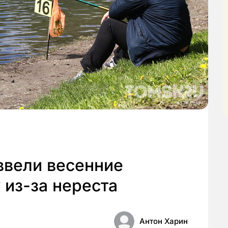
ввели весенние
 из-за нереста
Антон Харин