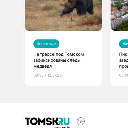
Животные
Жи
На трассе под Томском
Пик
зафиксированы следы
зае
медведя
про
авг
09:55 / 12.07.26
08:00