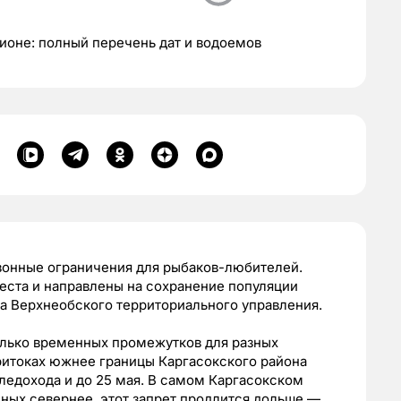
егионе: полный перечень дат и водоемов
езонные ограничения для рыбаков-любителей.
еста и направлены на сохранение популяции
а Верхнеобского территориального управления.
лько временных промежутков для разных
притоках южнее границы Каргасокского района
ледохода и до 25 мая. В самом Каргасокском
нных севернее, этот запрет продлится дольше —