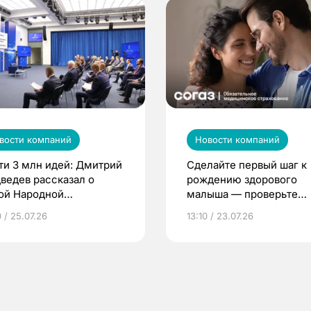
вости компаний
Новости компаний
ти 3 млн идей: Дмитрий
Сделайте первый шаг к
ведев рассказал о
рождению здорового
ой Народной
малыша — проверьте
грамме ЕР
репродуктивное здоров
 / 25.07.26
13:10 / 23.07.26
по ОМС!