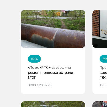
ЖКХ
Ж
«ТомскРТС» завершила
Про
ремонт тепломагистрали
зак
№2Г
ГВС
Сев
10:03 / 26.07.26
15:3