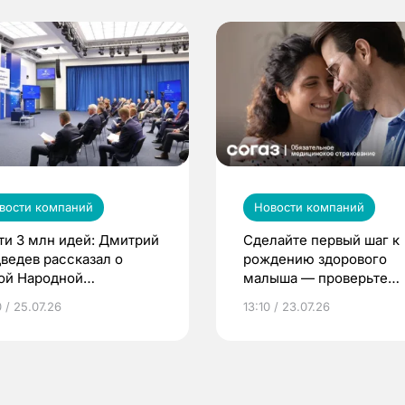
вости компаний
Новости компаний
ти 3 млн идей: Дмитрий
Сделайте первый шаг к
ведев рассказал о
рождению здорового
ой Народной
малыша — проверьте
грамме ЕР
репродуктивное здоров
 / 25.07.26
13:10 / 23.07.26
по ОМС!