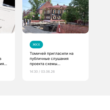
ЖКХ
Томичей пригласили на
в
публичные слушания
ия
проекта схемы
теплоснабжения до 2040
14:30 / 03.06.26
года