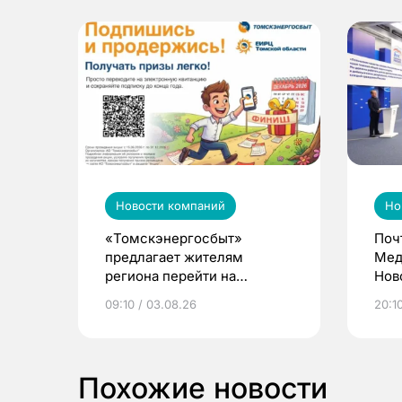
Новости компаний
Но
«Томскэнергосбыт»
Поч
предлагает жителям
Мед
региона перейти на
Нов
электронные квитанции и
про
09:10 / 03.08.26
20:10
выиграть призы
Похожие новости