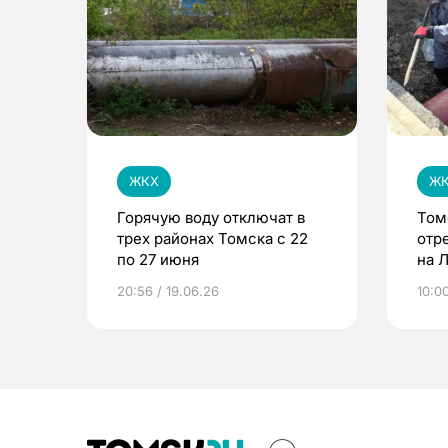
ЖКХ
Ж
Горячую воду отключат в
Том
трех районах Томска с 22
отр
по 27 июня
на 
20:56 / 19.06.26
10:00