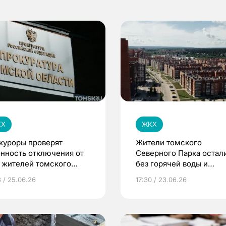
КХ
ЖКХ
куроры проверят
Жители томского
онность отключения от
Северного Парка остал
 жителей томского
без горячей воды и
ерного Парка
отопления из-за долгов 
3 / 25.06.26
17:30 / 23.06.26
газ