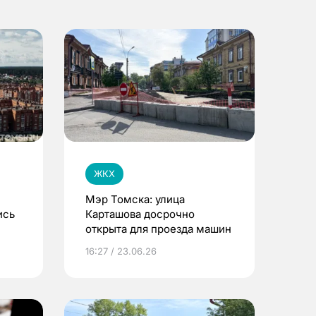
ЖКХ
Мэр Томска: улица
ись
Карташова досрочно
открыта для проезда машин
за
16:27 / 23.06.26