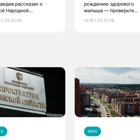
ведев рассказал о
рождению здорового
ой Народной
малыша — проверьте
грамме ЕР
репродуктивное здоров
 / 25.07.26
13:10 / 23.07.26
по ОМС!
КХ
ЖКХ