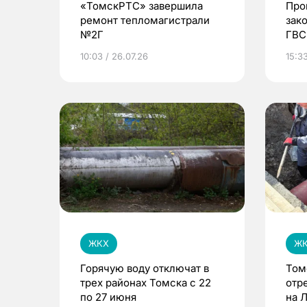
«ТомскРТС» завершила
Про
ремонт тепломагистрали
зак
№2Г
ГВС
Сев
10:03 / 26.07.26
15:3
ЖКХ
Ж
Горячую воду отключат в
Том
трех районах Томска с 22
отр
по 27 июня
на 