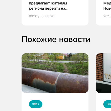
предлагает жителям
Мед
региона перейти на
Нов
электронные квитанции и
про
09:10 / 03.08.26
20:10
выиграть призы
Похожие новости
ЖКХ
Ж