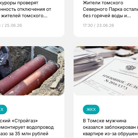
куроры проверят
Жители томского
онность отключения от
Северного Парка остал
 жителей томского
без горячей воды и
ерного Парка
отопления из-за долгов 
3 / 25.06.26
17:30 / 23.06.26
газ
КХ
ЖКХ
ский «Стройгаз»
В Томске мужчина
емонтирует водопровод
оказался заблокирован 
Лазо за 35 млн рублей
квартире из-за обрушен