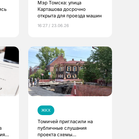
Мэр Томска: улица
ись
Карташова досрочно
открыта для проезда машин
за
16:27 / 23.06.26
ЖКХ
Томичей пригласили на
в
публичные слушания
ия
проекта схемы