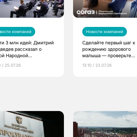
вости компаний
Новости компаний
ти 3 млн идей: Дмитрий
Сделайте первый шаг к
ведев рассказал о
рождению здорового
ой Народной
малыша — проверьте
грамме ЕР
репродуктивное здоров
 / 25.07.26
13:10 / 23.07.26
по ОМС!