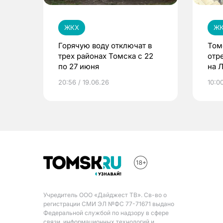
ЖКХ
Ж
Горячую воду отключат в
Том
трех районах Томска с 22
отр
по 27 июня
на 
20:56 / 19.06.26
10:00
Учредитель ООО «Дайджест ТВ». Св-во о
регистрации СМИ ЭЛ №ФС 77-71671 выдано
Федеральной службой по надзору в сфере
связи, информационных технологий и