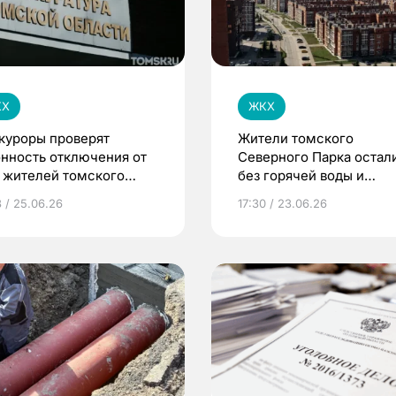
КХ
ЖКХ
куроры проверят
Жители томского
онность отключения от
Северного Парка остал
 жителей томского
без горячей воды и
ерного Парка
отопления из-за долгов 
3 / 25.06.26
17:30 / 23.06.26
газ