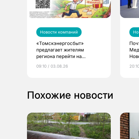
Новости компаний
Но
«Томскэнергосбыт»
Поч
предлагает жителям
Мед
региона перейти на
Нов
электронные квитанции и
про
09:10 / 03.08.26
20:10
выиграть призы
Похожие новости