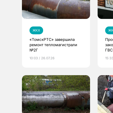
ЖКХ
Ж
«ТомскРТС» завершила
Про
ремонт тепломагистрали
зак
№2Г
ГВС
Сев
10:03 / 26.07.26
15:3