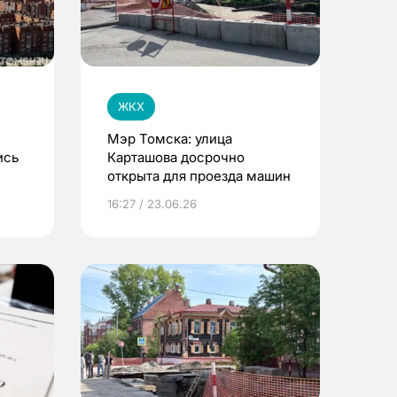
ЖКХ
Мэр Томска: улица
ись
Карташова досрочно
открыта для проезда машин
за
16:27 / 23.06.26