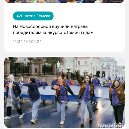
420-летие Томска
На Новособорной вручили награды
победителям конкурса «Томич года»
16:34 / 07.09.24