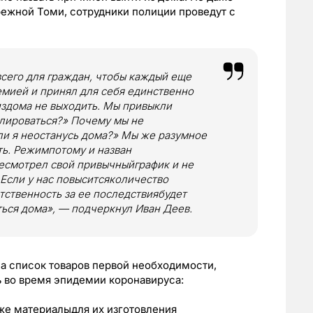
ежной Томи, сотрудники полиции проведут с
его для граждан, чтобы каждый еще
емией и принял для себя единственно
издома не выходить. Мы привыкли
ролироваться?» Почему мы не
ли я неостанусь дома?» Мы же разумное
ть. Режимпотому и назван
есмотрел свой привычныйграфик и не
 Если у нас повыситсяколичество
тственность за ее последствиябудет
ться дома»,
— подчеркнул Иван Деев.
а список товаров первой необходимости,
 во время эпидемии коронавируса:
кже материалыдля их изготовления