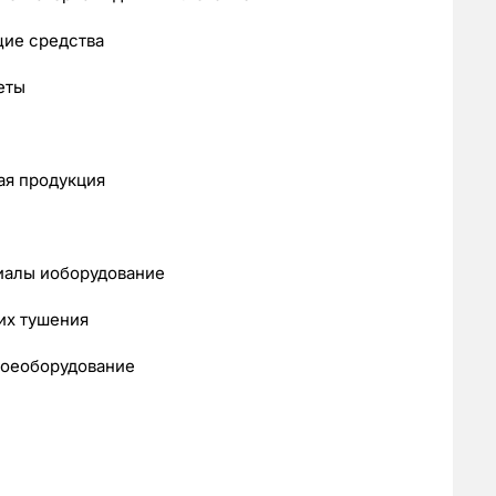
ие средства
еты
ая продукция
иалы иоборудование
их тушения
коеоборудование