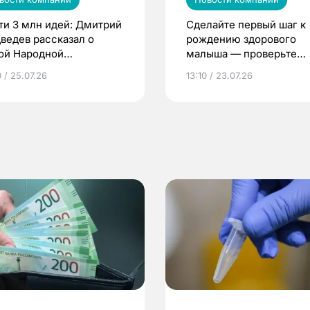
ти 3 млн идей: Дмитрий
Сделайте первый шаг к
ведев рассказал о
рождению здорового
ой Народной
малыша — проверьте
грамме ЕР
репродуктивное здоров
 / 25.07.26
13:10 / 23.07.26
по ОМС!