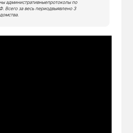
ены административныепротоколы по
 РФ. Всего за весь периодвыявлено 3
домства.