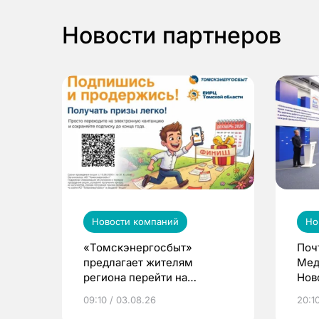
Новости партнеров
Новости компаний
Но
«Томскэнергосбыт»
Поч
предлагает жителям
Мед
региона перейти на
Нов
электронные квитанции и
про
09:10 / 03.08.26
20:10
выиграть призы