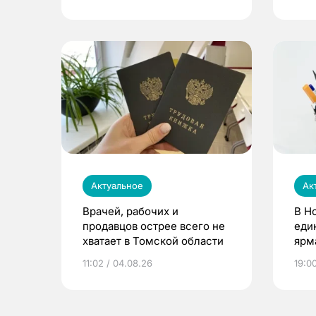
Актуальное
Ак
Врачей, рабочих и
В Н
продавцов острее всего не
еди
хватает в Томской области
ярм
11:02 / 04.08.26
19:0