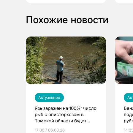
Похожие новости
Актуальное
Ак
Язь заражен на 100%: число
Бен
рыб с описторхозом в
под
Томской области будет
руб
расти
17:00 / 06.08.26
14:3