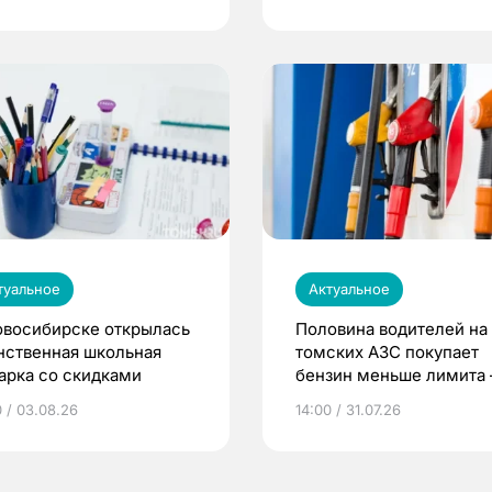
туальное
Актуальное
овосибирске открылась
Половина водителей на
нственная школьная
томских АЗС покупает
арка со скидками
бензин меньше лимита
мэр
0 / 03.08.26
14:00 / 31.07.26