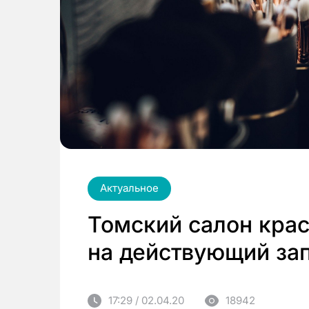
Актуальное
Томский салон крас
на действующий за
17:29 / 02.04.20
18942