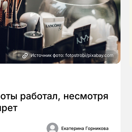
Источник фото: fotostrobi/pixabay.com
оты работал, несмотря
прет
Екатерина Горникова