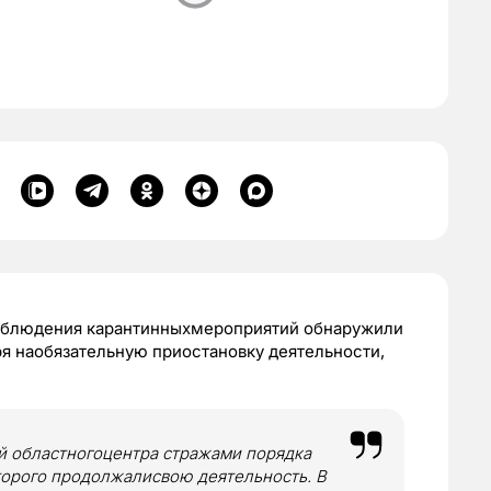
соблюдения карантинныхмероприятий обнаружили
ря наобязательную приостановку деятельности,
ой областногоцентра стражами порядка
торого продолжалисвою деятельность. В