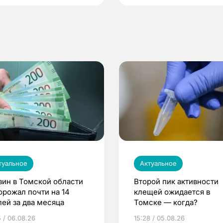
туальное
Актуальное
зин в Томской области
Второй пик активности
орожал почти на 14
клещей ожидается в
лей за два месяца
Томске — когда?
5 / 06.08.26
15:28 / 05.08.26