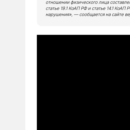
отношении физического лица составл
статье 19.1 КоАП РФ и статье 14.1 КоАП
нарушения», — сообщается на сайте ве