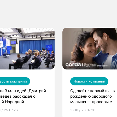
вости компаний
Новости компаний
ти 3 млн идей: Дмитрий
Сделайте первый шаг к
ведев рассказал о
рождению здорового
ой Народной
малыша — проверьте
грамме ЕР
репродуктивное здоров
 / 25.07.26
13:10 / 23.07.26
по ОМС!