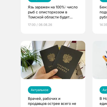
Язь заражен на 100%: число
Бен
рыб с описторхозом в
под
Томской области будет
руб
расти
17:00 / 06.08.26
14:3
Актуальное
Ак
Врачей, рабочих и
В Н
продавцов острее всего не
еди