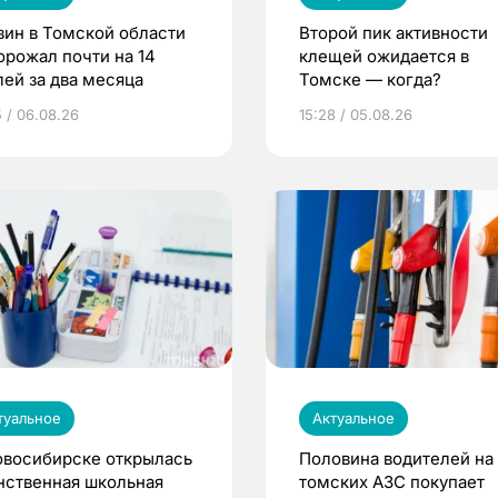
зин в Томской области
Второй пик активности
орожал почти на 14
клещей ожидается в
лей за два месяца
Томске — когда?
5 / 06.08.26
15:28 / 05.08.26
туальное
Актуальное
овосибирске открылась
Половина водителей на
нственная школьная
томских АЗС покупает