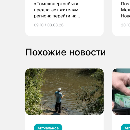
«Томскэнергосбыт»
Поч
предлагает жителям
Мед
региона перейти на
Нов
электронные квитанции и
про
09:10 / 03.08.26
20:10
выиграть призы
Похожие новости
Актуальное
Ак