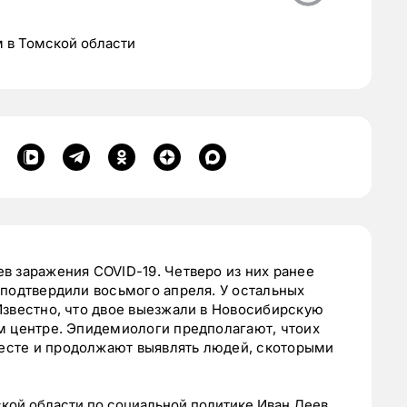
м в Томской области
ев заражения
COVID-19. Четверо из них ранее
 подтвердили восьмого апреля. У остальных
Известно, что двое выезжали в Новосибирскую
м центре.
Эпидемиологи предполагают, чтоих
есте и продолжают выявлять людей, скоторыми
кой области по социальной политике Иван Деев,