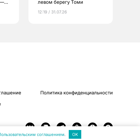
 —
левом берегу Томи
12:19 / 31.07.26
глашение
Политика конфиденциальности
e
Пользовательским соглашением
.
OK