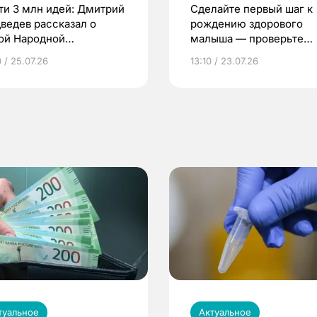
ти 3 млн идей: Дмитрий
Сделайте первый шаг к
ведев рассказал о
рождению здорового
ой Народной
малыша — проверьте
грамме ЕР
репродуктивное здоров
 / 25.07.26
13:10 / 23.07.26
по ОМС!
туальное
Актуальное