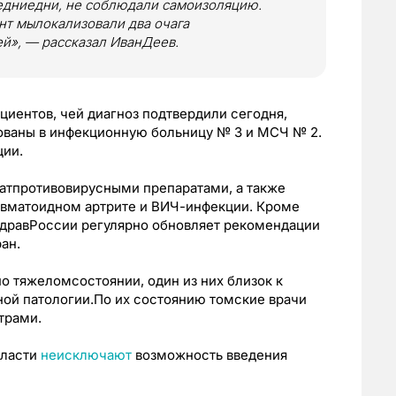
ледниедни, не соблюдали самоизоляцию.
нт мылокализовали два очага
й», — рассказал ИванДеев.
ациентов, чей диагноз подтвердили сегодня,
ваны в инфекционную больницу № 3 и МСЧ № 2.
ции.
атпротивовирусными препаратами, а также
евматоидном артрите и ВИЧ-инфекции. Кроме
здравРоссии регулярно обновляет рекомендации
ан.
о тяжеломсостоянии, один из них близок к
ной патологии.По их состоянию томские врачи
трами.
власти
неисключают
возможность введения