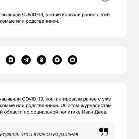
нявыявили COVID-19,контактировали ранее с уже
акомые или родственники.
нявыявили
COVID-19
,
контактировали ранее с уже
акомые или родственники.
Об этом журналистам
й области по социальной политике Иван Деев.
туация, что и в одном из районов