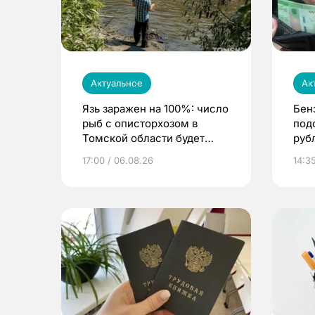
Актуальное
Ак
Язь заражен на 100%: число
Бен
рыб с описторхозом в
под
Томской области будет
руб
расти
17:00 / 06.08.26
14:3