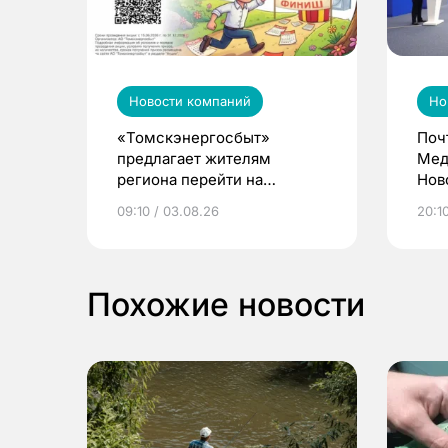
Новости компаний
Но
«Томскэнергосбыт»
Поч
предлагает жителям
Мед
региона перейти на
Нов
электронные квитанции и
про
09:10 / 03.08.26
20:10
выиграть призы
Похожие новости