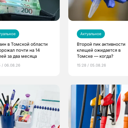
туальное
Актуальное
зин в Томской области
Второй пик активности
орожал почти на 14
клещей ожидается в
лей за два месяца
Томске — когда?
5 / 06.08.26
15:28 / 05.08.26