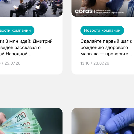
вости компаний
Новости компаний
ти 3 млн идей: Дмитрий
Сделайте первый шаг к
ведев рассказал о
рождению здорового
ой Народной
малыша — проверьте
грамме ЕР
репродуктивное здоров
 / 25.07.26
13:10 / 23.07.26
по ОМС!