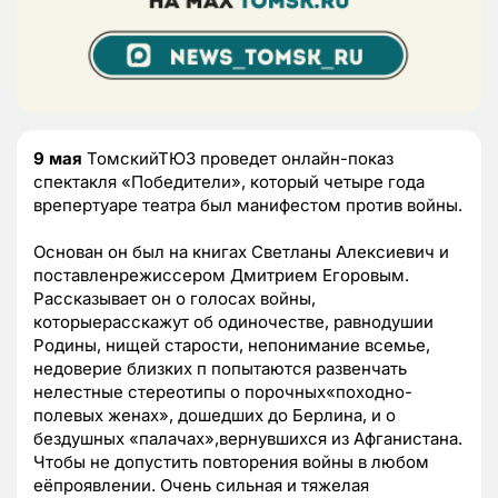
9 мая
ТомскийТЮЗ проведет онлайн-показ
спектакля «Победители», который четыре года
врепертуаре театра был манифестом против войны.
Основан он был на книгах Светланы Алексиевич и
поставленрежиссером Дмитрием Егоровым.
Рассказывает он о голосах войны,
которыерасскажут об одиночестве, равнодушии
Родины, нищей старости, непонимание всемье,
недоверие близких п попытаются развенчать
нелестные стереотипы о порочных«походно-
полевых женах», дошедших до Берлина, и о
бездушных «палачах»,вернувшихся из Афганистана.
Чтобы не допустить повторения войны в любом
еёпроявлении. Очень сильная и тяжелая