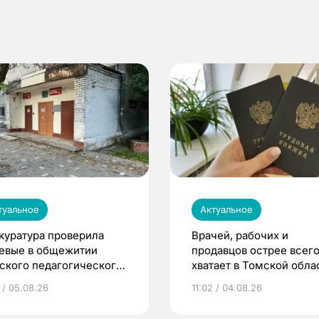
туальное
Актуальное
куратура проверила
Врачей, рабочих и
евые в общежитии
продавцов острее всего
ского педагогического
хватает в Томской обла
верситета
 / 05.08.26
11:02 / 04.08.26