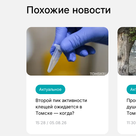
Похожие новости
Актуальное
Ак
Второй пик активности
Про
клещей ожидается в
душ
Томске — когда?
Том
уни
15:28 / 05.08.26
11:30