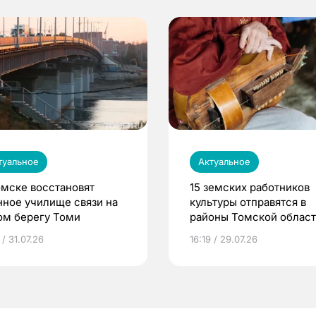
туальное
Актуальное
омске восстановят
15 земских работников
нное училище связи на
культуры отправятся в
ом берегу Томи
районы Томской облас
 / 31.07.26
16:19 / 29.07.26