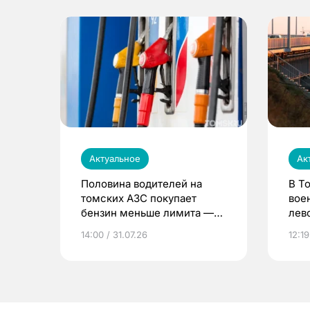
Актуальное
Ак
Половина водителей на
В Т
томских АЗС покупает
вое
бензин меньше лимита —
лев
мэр
14:00 / 31.07.26
12:19