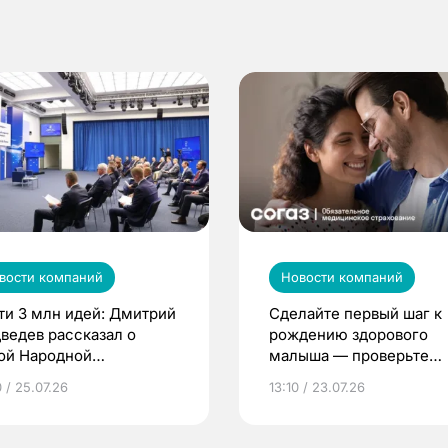
вости компаний
Новости компаний
ти 3 млн идей: Дмитрий
Сделайте первый шаг к
ведев рассказал о
рождению здорового
ой Народной
малыша — проверьте
грамме ЕР
репродуктивное здоров
 / 25.07.26
13:10 / 23.07.26
по ОМС!