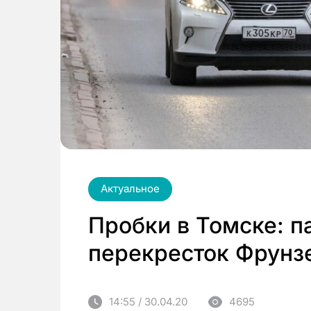
Актуальное
Пробки в Томске: п
перекресток Фрунз
14:55 / 30.04.20
4695