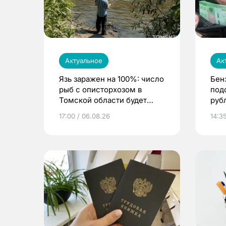
Актуальное
Ак
Язь заражен на 100%: число
Бен
рыб с описторхозом в
под
Томской области будет
руб
расти
17:00 / 06.08.26
14:3