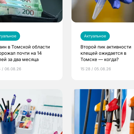
туальное
Актуальное
зин в Томской области
Второй пик активности
орожал почти на 14
клещей ожидается в
лей за два месяца
Томске — когда?
5 / 06.08.26
15:28 / 05.08.26