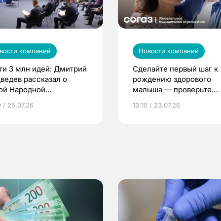
вости компаний
Новости компаний
ти 3 млн идей: Дмитрий
Сделайте первый шаг к
ведев рассказал о
рождению здорового
ой Народной
малыша — проверьте
грамме ЕР
репродуктивное здоров
 / 25.07.26
13:10 / 23.07.26
по ОМС!