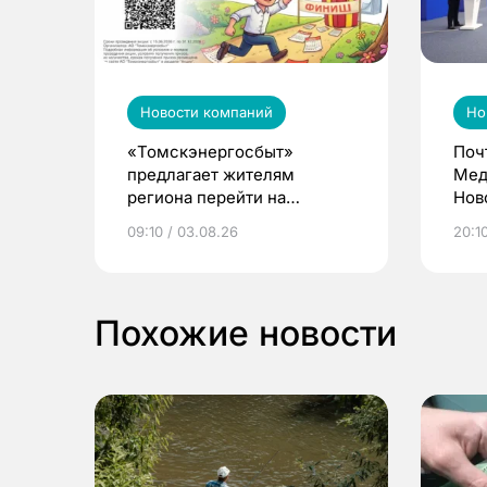
Новости компаний
Но
«Томскэнергосбыт»
Поч
предлагает жителям
Мед
региона перейти на
Нов
электронные квитанции и
про
09:10 / 03.08.26
20:10
выиграть призы
Похожие новости