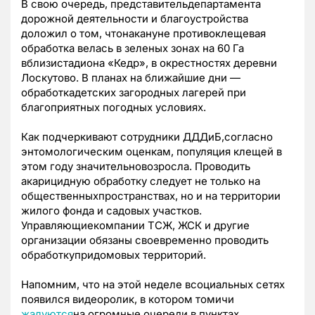
В свою очередь, представительдепартамента
дорожной деятельности и благоустройства
доложил о том, чтонакануне противоклещевая
обработка велась в зеленых зонах на 60 Га
вблизистадиона «Кедр», в окрестностях деревни
Лоскутово. В планах на ближайшие дни —
обработкадетских загородных лагерей при
благоприятных погодных условиях.
Как подчеркивают сотрудники ДДДиБ,согласно
энтомологическим оценкам, популяция клещей в
этом году значительновозросла. Проводить
акарицидную обработку следует не только на
общественныхпространствах, но и на территории
жилого фонда и садовых участков.
Управляющиекомпании ТСЖ, ЖСК и другие
организации обязаны своевременно проводить
обработкупридомовых территорий.
Напомним, что на этой неделе всоциальных сетях
появился видеоролик, в котором томичи
жалуются
на огромные очереди в пунктах