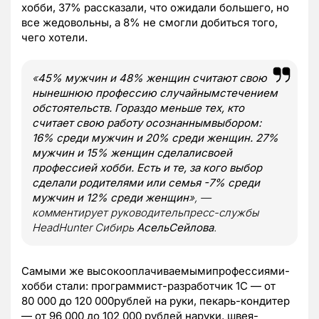
хобби, 37% рассказали, что ожидали большего, но
все жедовольны, а 8% не смогли добиться того,
чего хотели.
«
45% мужчин и 48% женщин считают свою
нынешнюю профессию случайнымстечением
обстоятельств. Гораздо меньше тех, кто
считает свою работу осознаннымвыбором:
16% среди мужчин и 20% среди женщин. 27%
мужчин и 15% женщин сделалисвоей
профессией хобби. Есть и те, за кого выбор
сделали родителями или семья -7% среди
мужчин и 12% среди женщин
», —
комментирует руководительпресс-службы
HeadHunter Сибирь
АсельСейлова
.
Самыми же высокооплачиваемымипрофессиями-
хобби стали: программист-разработчик 1С — от
80 000 до 120 000рублей на руки, пекарь-кондитер
— от 96 000 до 102 000 рублей наруки, швея-