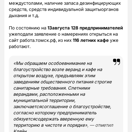
междустолами, наличие запаса дезинфицирующих
средств, средств индивидуальной защитыорганов
дыхания и т.д.
По состоянию на
13августа
128 предпринимателей
ужеподали заявление о намерениях открыться на
сайт работа.томск.рф, из них
116 летних кафе
уже
работают.
«
Мы обращаем особоевнимание на
благоустройство возле веранд и кафе на
открытом воздухе, предъявляяк этим
заведениям общественного питания строгие
санитарные требования. Слетними
верандами, расположенными на
муниципальной территории,
заключаетсясоглашение о благоустройстве,
согласно которому предприниматель
обязуетсясодержать вверенную ему
территорию в чистоте и порядке
», — отметил
Кляйн
.