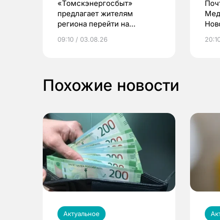
«Томскэнергосбыт»
Поч
предлагает жителям
Мед
региона перейти на
Нов
электронные квитанции и
про
09:10 / 03.08.26
20:10
выиграть призы
Похожие новости
Актуальное
Ак