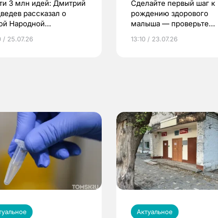
ти 3 млн идей: Дмитрий
Сделайте первый шаг к
ведев рассказал о
рождению здорового
ой Народной
малыша — проверьте
грамме ЕР
репродуктивное здоров
 / 25.07.26
13:10 / 23.07.26
по ОМС!
туальное
Актуальное