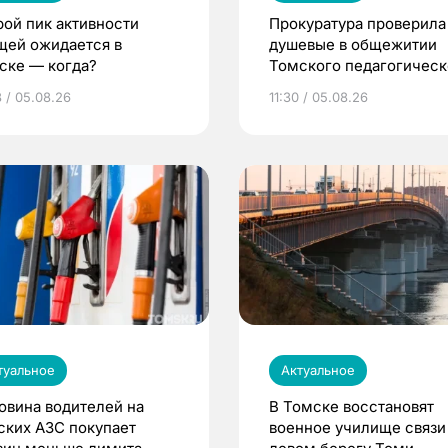
рой пик активности
Прокуратура проверила
щей ожидается в
душевые в общежитии
ске — когда?
Томского педагогическ
университета
8 / 05.08.26
11:30 / 05.08.26
туальное
Актуальное
овина водителей на
В Томске восстановят
ских АЗС покупает
военное училище связи