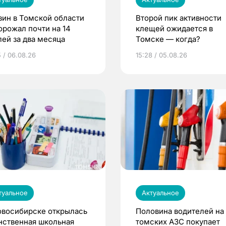
зин в Томской области
Второй пик активности
орожал почти на 14
клещей ожидается в
лей за два месяца
Томске — когда?
5 / 06.08.26
15:28 / 05.08.26
туальное
Актуальное
овосибирске открылась
Половина водителей на
нственная школьная
томских АЗС покупает