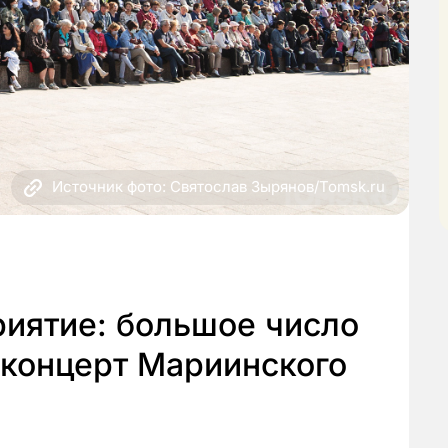
Источник фото: Святослав Зырянов/Tomsk.ru
иятие: большое число
 концерт Мариинского