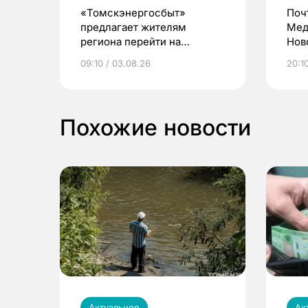
«Томскэнергосбыт»
Поч
предлагает жителям
Мед
региона перейти на
Нов
электронные квитанции и
про
09:10 / 03.08.26
20:10
выиграть призы
Похожие новости
Актуальное
Ак