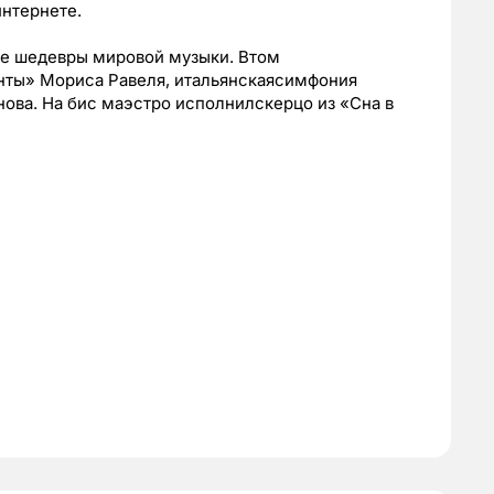
интернете.
ке шедевры мировой музыки. Втом
анты» Мориса Равеля, итальянскаясимфония
ова. На бис маэстро исполнилскерцо из «Сна в