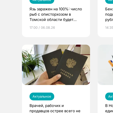
Язь заражен на 100%: число
Бен
рыб с описторхозом в
под
Томской области будет
руб
расти
17:00 / 06.08.26
14:3
Актуальное
Ак
Врачей, рабочих и
В Н
продавцов острее всего не
еди