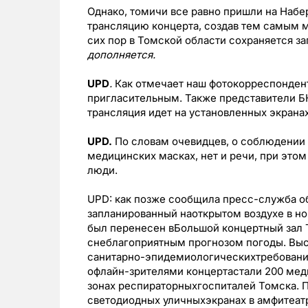
Однако, томичи все равно пришли на Наб
трансляцию концерта, создав тем самым 
сих пор в Томской области сохраняется з
дополняется.
UPD
.
Как отмечает наш фотокорреспондент
пригласительным. Также представители БК
трансляция идет на установленных экранах
UPD.
По словам очевидцев, о соблюдении 
медицинских масках, нет и речи, при это
люди.
UPD: как позже сообщила пресс-служба о
запланированный наоткрытом воздухе в н
был перенесен вБольшой концертный зал 
снеблагоприятным прогнозом погоды. Вы
санитарно-эпидемиологическихтребований
офлайн-зрителями концертастали 200 мед
зонах респираторныхгоспиталей Томска. П
светодиодных уличныхэкранах в амфитеатр