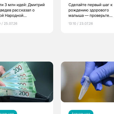
ти 3 млн идей: Дмитрий
Сделайте первый шаг к
ведев рассказал о
рождению здорового
ой Народной
малыша — проверьте
грамме ЕР
репродуктивное здоров
 / 25.07.26
13:10 / 23.07.26
по ОМС!
туальное
Актуальное